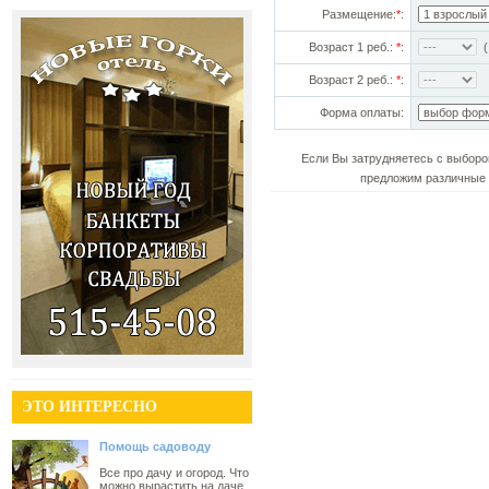
Размещение:
*
:
Возраст 1 реб.:
*
:
(!
Возраст 2 реб.:
*
:
Форма оплаты:
Если Вы затрудняетесь с выборо
предложим различные 
ЭТО ИНТЕРЕСНО
Помощь садоводу
Все про дачу и огород. Что
можно вырастить на даче