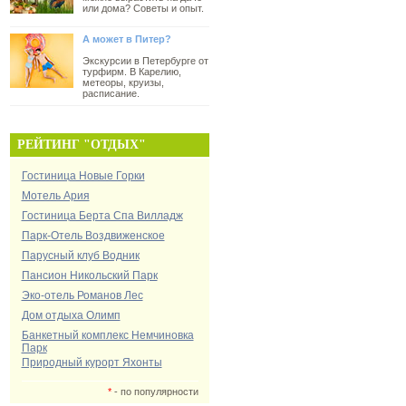
или дома? Советы и опыт.
А может в Питер?
Экскурсии в Петербурге от
турфирм. В Карелию,
метеоры, круизы,
расписание.
РЕЙТИНГ "ОТДЫХ"
Гостиница Новые Горки
Мотель Ария
Гостиница Берта Спа Вилладж
Парк-Отель Воздвиженское
Парусный клуб Водник
Пансион Никольский Парк
Эко-отель Романов Лес
Дом отдыха Олимп
Банкетный комплекс Немчиновка
Парк
Природный курорт Яхонты
*
- по популярности