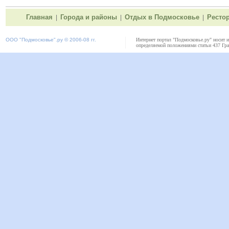
Главная
Города и районы
Отдых в Подмосковье
Ресто
|
|
|
ООО "
Подмосковье"
.ру © 2006-08 гг.
Интернет портал "Подмосковье.ру" носит 
определяемой положениями статьи 437 Гра