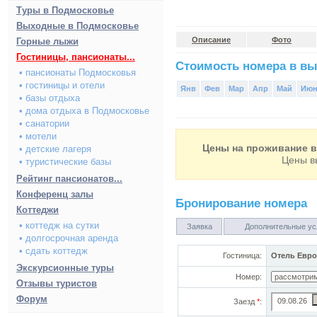
Туры в Подмосковье
Выходные в Подмосковье
Описание
Фото
Горные лыжи
Гостиницы, пансионаты...
Стоимость номера в вы
• пансионаты Подмосковья
• гостиницы и отели
Янв
Фев
Мар
Апр
Май
Ию
• базы отдыха
• дома отдыха в Подмосковье
• санатории
• мотели
Цены на проживание в 
• детские лагеря
Цены в
• туристические базы
Рейтинг пансионатов...
Конференц залы
Бронирование номера
Коттеджи
• коттедж на сутки
Заявка
Дополнительные ус
• долгосрочная аренда
• сдать коттедж
Гостиница:
Отель Евро
Экскурсионные туры
Номер:
Отзывы туристов
Форум
Заезд
*
: