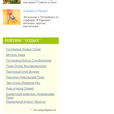
или дома? Советы и опыт.
А может в Питер?
Экскурсии в Петербурге от
турфирм. В Карелию,
метеоры, круизы,
расписание.
РЕЙТИНГ "ОТДЫХ"
Гостиница Новые Горки
Мотель Ария
Гостиница Берта Спа Вилладж
Парк-Отель Воздвиженское
Парусный клуб Водник
Пансион Никольский Парк
Эко-отель Романов Лес
Дом отдыха Олимп
Банкетный комплекс Немчиновка
Парк
Природный курорт Яхонты
*
- по популярности