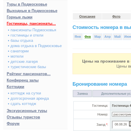
Туры в Подмосковье
Выходные в Подмосковье
Описание
Фото
Горные лыжи
Гостиницы, пансионаты...
Стоимость номера в вы
• пансионаты Подмосковья
• гостиницы и отели
Янв
Фев
Мар
Апр
Май
Ию
• базы отдыха
• дома отдыха в Подмосковье
• санатории
• мотели
Цены на проживание в 
• детские лагеря
Цены в
• туристические базы
Рейтинг пансионатов...
Конференц залы
Бронирование номера
Коттеджи
• коттедж на сутки
Заявка
Дополнительные ус
• долгосрочная аренда
• сдать коттедж
Гостиница:
Гостиница 
Экскурсионные туры
Номер:
Отзывы туристов
Форум
Заезд
*
: