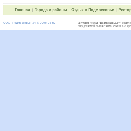
Главная
Города и районы
Отдых в Подмосковье
Ресто
|
|
|
ООО "
Подмосковье"
.ру © 2006-08 гг.
Интернет портал "Подмосковье.ру" носит 
определяемой положениями статьи 437 Гра