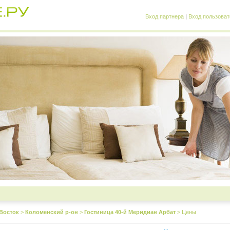
Вход партнера
|
Вход пользоват
Восток
>
Коломенский р-он
>
Гостиница 40-й Меридиан Арбат
>
Цены