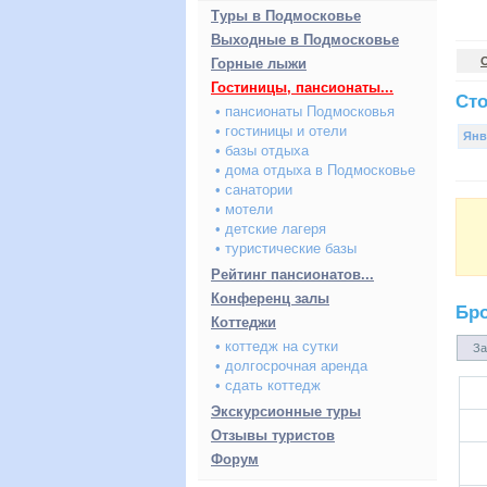
Туры в Подмосковье
Выходные в Подмосковье
Горные лыжи
Гостиницы, пансионаты...
Сто
• пансионаты Подмосковья
• гостиницы и отели
Янв
• базы отдыха
• дома отдыха в Подмосковье
• санатории
• мотели
• детские лагеря
• туристические базы
Рейтинг пансионатов...
Конференц залы
Бр
Коттеджи
• коттедж на сутки
За
• долгосрочная аренда
• сдать коттедж
Экскурсионные туры
Отзывы туристов
Форум