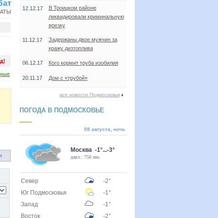
бат
В Троицком районе
12.12.17
НАТЫ
ликвидировали криминальную
врезку
Задержаны двое мужчин за
11.12.17
кражу дизтоплива
д!
06.12.17
Кого кормит труба изобилия
дные
20.11.17
Дом с «трубой»
все новости Подмосковья
ПОГОДА В ПОДМОСКОВЬЕ
08 августа, ночь
Москва -1°...-3°
я
давл.: 756 мм.
Север
-2°
Юг Подмосковья
-1°
Запад
-1°
Восток
-2°