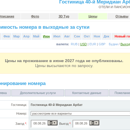
Гостиница 40-й Меридиан Ар
ОТЕЛИ И ПАНСИО
Описание
Фото
3D Тур
Цены
Отзывы
имость номера в выходные за сутки
Фев
Мар
Апр
Май
Июн
Июл
Авг
Сен
Окт
Ноя
Дек
Новый го
валюта:
RUB
|
USD
|
EUR
|
GBP
Будни
/
Выхо
Цены на проживание в июне 2027 года не опубликованы.
Цены высылаются по запросу.
онирование номера
явка
Дополнительные услуги
Контактные данные
Пожелани
Гостиница:
Гостиница 40-й Меридиан Арбат
Номер:
Заезд
*
:
Выезд
*
: