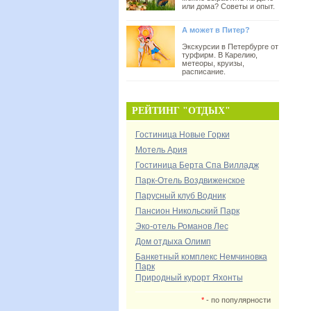
или дома? Советы и опыт.
А может в Питер?
Экскурсии в Петербурге от
турфирм. В Карелию,
метеоры, круизы,
расписание.
РЕЙТИНГ "ОТДЫХ"
Гостиница Новые Горки
Мотель Ария
Гостиница Берта Спа Вилладж
Парк-Отель Воздвиженское
Парусный клуб Водник
Пансион Никольский Парк
Эко-отель Романов Лес
Дом отдыха Олимп
Банкетный комплекс Немчиновка
Парк
Природный курорт Яхонты
*
- по популярности