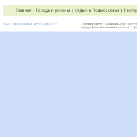
Главная
Города и районы
Отдых в Подмосковье
Ресто
|
|
|
ООО "
Подмосковье"
.ру © 2006-08 гг.
Интернет портал "Подмосковье.ру" носит 
определяемой положениями статьи 437 Гра