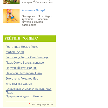
или дома? Советы и опыт.
А может в Питер?
Экскурсии в Петербурге от
турфирм. В Карелию,
метеоры, круизы,
расписание.
РЕЙТИНГ "ОТДЫХ"
Гостиница Новые Горки
Мотель Ария
Гостиница Берта Спа Вилладж
Парк-Отель Воздвиженское
Парусный клуб Водник
Пансион Никольский Парк
Эко-отель Романов Лес
Дом отдыха Олимп
Банкетный комплекс Немчиновка
Парк
Природный курорт Яхонты
*
- по популярности