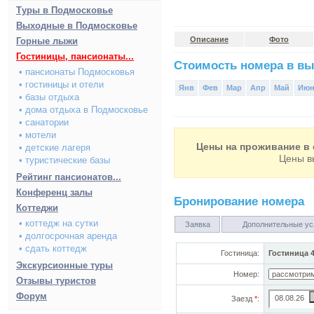
Туры в Подмосковье
Выходные в Подмосковье
Описание
Фото
Горные лыжи
Гостиницы, пансионаты...
Стоимость номера в вы
• пансионаты Подмосковья
• гостиницы и отели
Янв
Фев
Мар
Апр
Май
Ию
• базы отдыха
• дома отдыха в Подмосковье
• санатории
• мотели
Цены на проживание в 
• детские лагеря
Цены в
• туристические базы
Рейтинг пансионатов...
Конференц залы
Бронирование номера
Коттеджи
• коттедж на сутки
Заявка
Дополнительные ус
• долгосрочная аренда
• сдать коттедж
Гостиница:
Гостиница 
Экскурсионные туры
Номер:
Отзывы туристов
Форум
Заезд
*
: