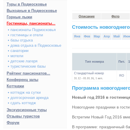
Туры в Подмосковье
Выходные в Подмосковье
Описание
Фото
Горные лыжи
Гостиницы, пансионаты...
Стоимость новогоднего
• пансионаты Подмосковья
• гостиницы и отели
Янв
Фев
Мар
Апр
Май
Ию
• базы отдыха
• дома отдыха в Подмосковье
• санатории
• мотели
• детские лагеря
Тип номера
Пит.
1
• туристические базы
Рейтинг пансионатов...
Стандартный номер
RO
31.12 - 01.01.16, 1 ноч.
Конференц залы
Коттеджи
Программа новогоднего
• коттедж на сутки
Новый год 2016 в гостиниц
• долгосрочная аренда
• сдать коттедж
Новогодние праздники в гост
Экскурсионные туры
Отзывы туристов
Встретим Новый Год 2016 вмес
Форум
В программе: праздничный бан