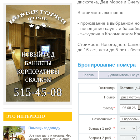
дискотека, Дед Мороз и Снегу
В стоимость включено:
- проживание в выбранном н
- посещение сауны и бассейн
- экскурсия в Коломенском К
Стоимость Новогоднего банкета
до 16 лет, дети до 5 лет - бес
Бронирование номера
Заявка
Дополнительные ус
Гостиница:
Гостиница 
Номер:
Заезд
*
:
ЭТО ИНТЕРЕСНО
Размещение:
*
:
Помощь садоводу
Возраст 1 реб.:
*
:
(!
Все про дачу и огород. Что
Возраст 2 реб.:
*
:
можно вырастить на даче