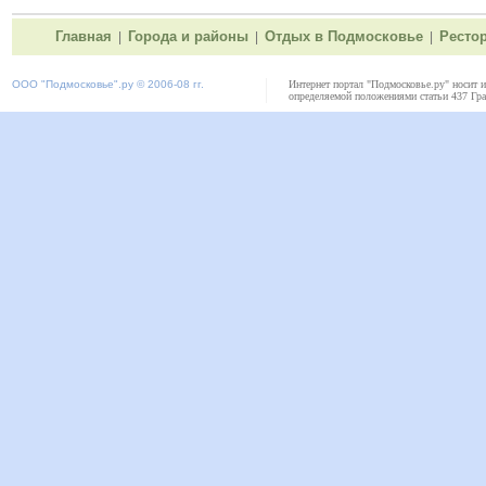
Главная
Города и районы
Отдых в Подмосковье
Ресто
|
|
|
ООО "
Подмосковье"
.ру © 2006-08 гг.
Интернет портал "Подмосковье.ру" носит 
определяемой положениями статьи 437 Гра