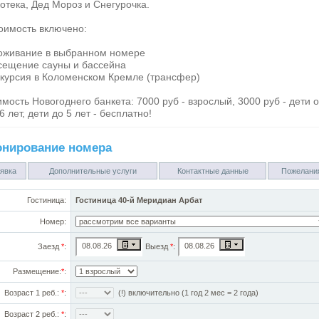
отека, Дед Мороз и Снегурочка.
оимость включено:
роживание в выбранном номере
осещение сауны и бассейна
скурсия в Коломенском Кремле (трансфер)
мость Новогоднего банкета: 7000 руб - взрослый, 3000 руб - дети о
6 лет, дети до 5 лет - бесплатно!
онирование номера
явка
Дополнительные услуги
Контактные данные
Пожелани
Гостиница:
Гостиница 40-й Меридиан Арбат
Номер:
Заезд
*
:
Выезд
*
:
Размещение:
*
:
Возраст 1 реб.:
*
:
(!) включительно (1 год 2 мес = 2 года)
Возраст 2 реб.:
*
: