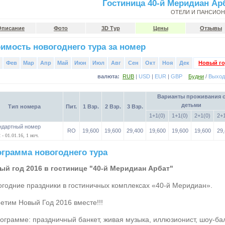
Гостиница 40-й Меридиан Ар
ОТЕЛИ И ПАНСИО
Описание
Фото
3D Тур
Цены
Отзывы
имость новогоднего тура за номер
Фев
Мар
Апр
Май
Июн
Июл
Авг
Сен
Окт
Ноя
Дек
Новый го
валюта:
RUB
|
USD
|
EUR
|
GBP
Будни
/
Выхо
Варианты проживания 
детьми
Тип номера
Пит.
1 Взр.
2 Взр.
3 Взр.
1+1(0)
1+1(0)
2+1(0)
2+1
ндартный номер
RO
19,600
19,600
29,400
19,600
19,600
19,600
29,
 - 01.01.16, 1 ноч.
грамма новогоднего тура
ый год 2016 в гостинице "40-й Меридиан Арбат"
огодние праздники в гостиничных комплексах «40-й Меридиан».
етим Новый Год 2016 вместе!!!
ограмме: праздничный банкет, живая музыка, иллюзионист, шоу-бал