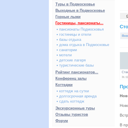
Туры в Подмосковье
Выходные в Подмосковье
Горные лыжи
Гостиницы, пансионаты...
Сто
• пансионаты Подмосковья
• гостиницы и отели
Янв
• базы отдыха
• дома отдыха в Подмосковье
• санатории
• мотели
• детские лагеря
• туристические базы
Рейтинг пансионатов...
Ста
31.12
Конференц залы
Коттеджи
Про
• коттедж на сутки
Нов
• долгосрочная аренда
• сдать коттедж
Нов
Экскурсионные туры
Отзывы туристов
Встр
Форум
В пр