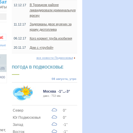
бат
В Троицком районе
12.12.17
НАТЫ
ликвидировали криминальную
врезку
Задержаны двое мужчин за
11.12.17
кражу дизтоплива
д!
06.12.17
Кого кормит труба изобилия
дные
20.11.17
Дом с «трубой»
с
все новости Подмосковья
ПОГОДА В ПОДМОСКОВЬЕ
(0)
400
08 августа, утро
Москва -1°...-3°
давл.: 753 мм.
Север
0°
Юг Подмосковья
0°
Запад
-1°
ет,
Восток
-1°