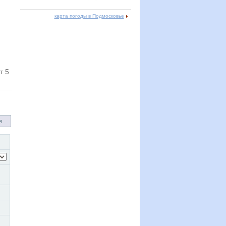
карта погоды в Подмосковье
т 5
я