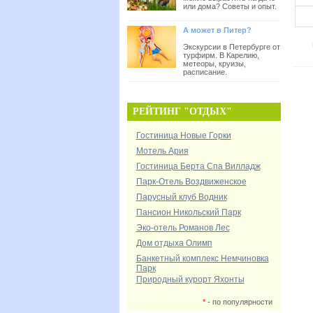
или дома? Советы и опыт.
А может в Питер?
Экскурсии в Петербурге от
турфирм. В Карелию,
метеоры, круизы,
расписание.
РЕЙТИНГ "ОТДЫХ"
Гостиница Новые Горки
Мотель Ария
Гостиница Берта Спа Вилладж
Парк-Отель Воздвиженское
Парусный клуб Водник
Пансион Никольский Парк
Эко-отель Романов Лес
Дом отдыха Олимп
Банкетный комплекс Немчиновка
Парк
Природный курорт Яхонты
*
- по популярности