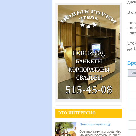
диск
В ст
- п
- п
- эк
Стои
до 1
Бр
За
ЭТО ИНТЕРЕСНО
Помощь садоводу
Все про дачу и огород. Что
можно вырастить на даче