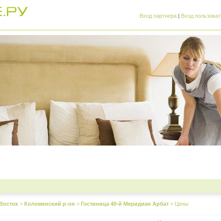
Вход партнера
|
Вход пользоват
Восток
>
Коломенский р-он
>
Гостиница 40-й Меридиан Арбат
>
Цены