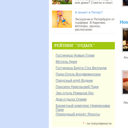
или дома? Советы и опыт.
А может в Питер?
Экскурсии в Петербурге от
Но
турфирм. В Карелию,
метеоры, круизы,
расписание.
РЕЙТИНГ "ОТДЫХ"
Гостиница Новые Горки
Ап
Мотель Ария
Гостиница Берта Спа Вилладж
Парк-Отель Воздвиженское
Парусный клуб Водник
Пансион Никольский Парк
Эко-отель Романов Лес
Дом отдыха Олимп
Лю
Банкетный комплекс Немчиновка
Парк
Природный курорт Яхонты
*
- по популярности