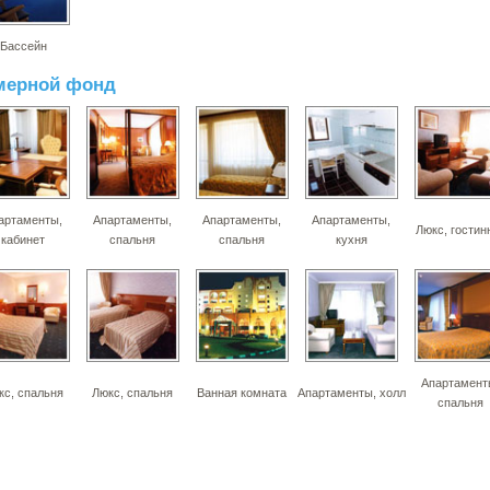
Бассейн
мерной фонд
артаменты,
Апартаменты,
Апартаменты,
Апартаменты,
Люкс, гостин
кабинет
спальня
спальня
кухня
Апартамент
кс, спальня
Люкс, спальня
Ванная комната
Апартаменты, холл
спальня