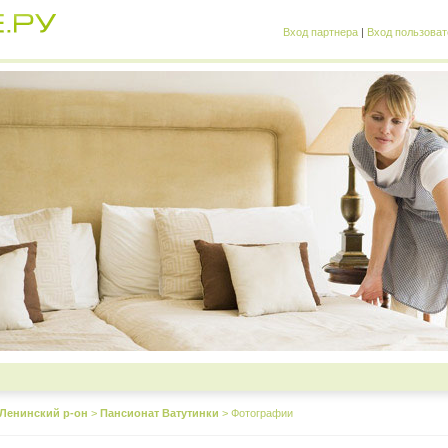
Вход партнера
|
Вход пользоват
Ленинский р-он
>
Пансионат Ватутинки
>
Фотографии