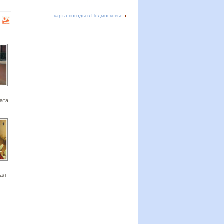
карта погоды в Подмосковье
ата
ал