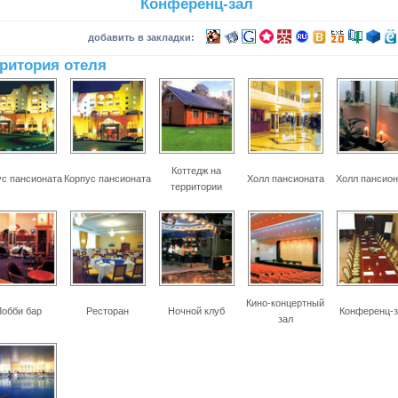
Конференц-зал
добавить в закладки:
ритория отеля
Коттедж на
ус пансионата
Корпус пансионата
Холл пансионата
Холл пансион
территории
Кино-концертный
Лобби бар
Ресторан
Ночной клуб
Конференц-з
зал