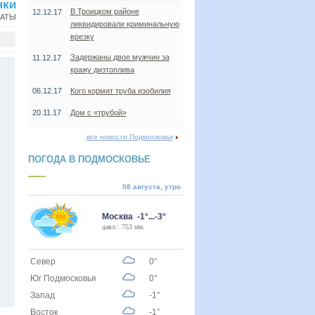
нки
В Троицком районе
12.12.17
НАТЫ
ликвидировали криминальную
врезку
Задержаны двое мужчин за
11.12.17
кражу дизтоплива
06.12.17
Кого кормит труба изобилия
20.11.17
Дом с «трубой»
все новости Подмосковья
ПОГОДА В ПОДМОСКОВЬЕ
08 августа, утро
Москва -1°...-3°
давл.: 753 мм.
Север
0°
Юг Подмосковья
0°
Запад
-1°
Восток
-1°