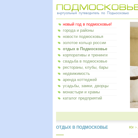
новый год в подмосковье!
города и районы
новости подмосковья
золотое кольцо россии
отдых в Подмосковье
корпоративы и тренинги
свадьба в подмосковье
рестораны, клубы, бары
недвижимость
аренда коттеджей
усадьбы, замки, дворцы
монастыри и храмы
каталог предприятий
ОТДЫХ В ПОДМОСКОВЬЕ
Юг
>