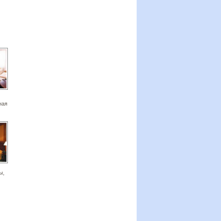
ная
ы,