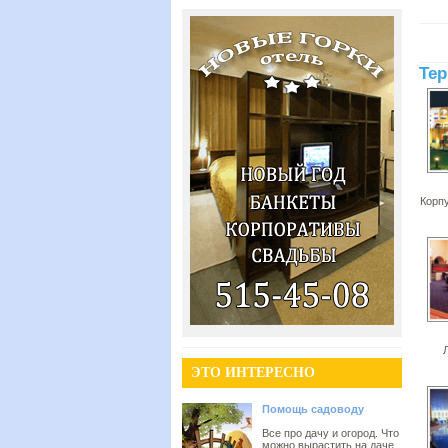
Тер
Корп
ЭТО ИНТЕРЕСНО
Помощь садоводу
Все про дачу и огород. Что
можно вырастить на даче