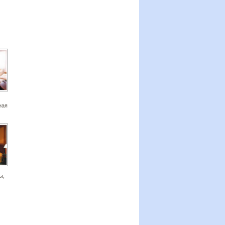
ная
ы,