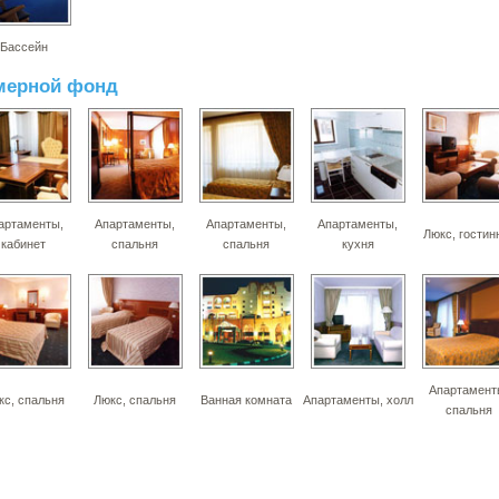
Бассейн
мерной фонд
артаменты,
Апартаменты,
Апартаменты,
Апартаменты,
Люкс, гостин
кабинет
спальня
спальня
кухня
Апартамент
кс, спальня
Люкс, спальня
Ванная комната
Апартаменты, холл
спальня