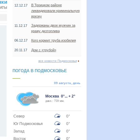
нки
В Троицком районе
12.12.17
НАТЫ
ликвидировали криминальную
врезку
Задержаны двое мужчин за
11.12.17
кражу дизтоплива
06.12.17
Кого кормит труба изобилия
20.11.17
Дом с «трубой»
все новости Подмосковья
ПОГОДА В ПОДМОСКОВЬЕ
09 августа, день
Москва 0°... + 2°
давл.: 759 мм.
Север
0°
Юг Подмосковья
0°
Запад
0°
Восток
0°