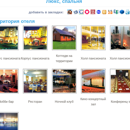
Люкс, спальня
добавить в закладки:
ритория отеля
Коттедж на
ус пансионата
Корпус пансионата
Холл пансионата
Холл пансион
территории
Кино-концертный
Лобби бар
Ресторан
Ночной клуб
Конференц-з
зал