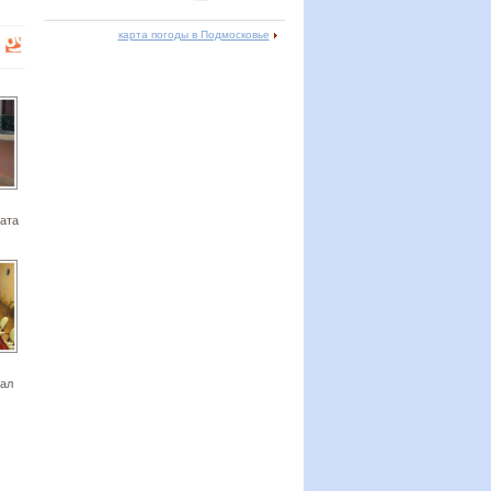
карта погоды в Подмосковье
ата
ал