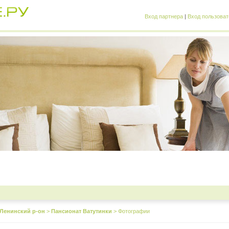
Вход партнера
|
Вход пользоват
Ленинский р-он
>
Пансионат Ватутинки
>
Фотографии