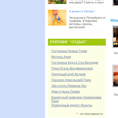
или дома? Советы и опыт.
А может в Питер?
Экскурсии в Петербурге от
Но
турфирм. В Карелию,
метеоры, круизы,
расписание.
РЕЙТИНГ "ОТДЫХ"
Гостиница Новые Горки
Ап
Мотель Ария
Гостиница Берта Спа Вилладж
Парк-Отель Воздвиженское
Парусный клуб Водник
Пансион Никольский Парк
Эко-отель Романов Лес
Дом отдыха Олимп
Лю
Банкетный комплекс Немчиновка
Парк
Природный курорт Яхонты
*
- по популярности