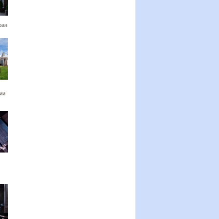
ран
ии