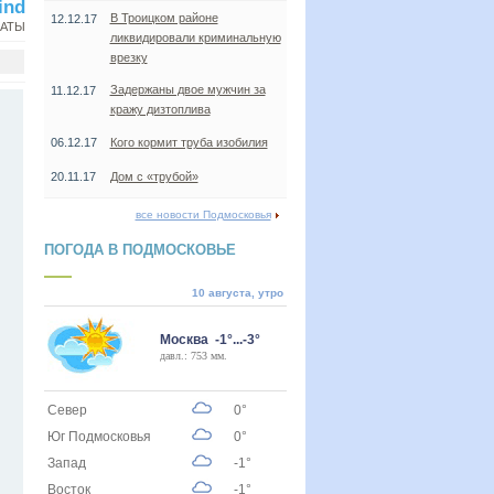
ind
В Троицком районе
12.12.17
НАТЫ
ликвидировали криминальную
врезку
Задержаны двое мужчин за
11.12.17
кражу дизтоплива
06.12.17
Кого кормит труба изобилия
20.11.17
Дом с «трубой»
все новости Подмосковья
ПОГОДА В ПОДМОСКОВЬЕ
10 августа, утро
Москва -1°...-3°
давл.: 753 мм.
Север
0°
Юг Подмосковья
0°
Запад
-1°
Восток
-1°