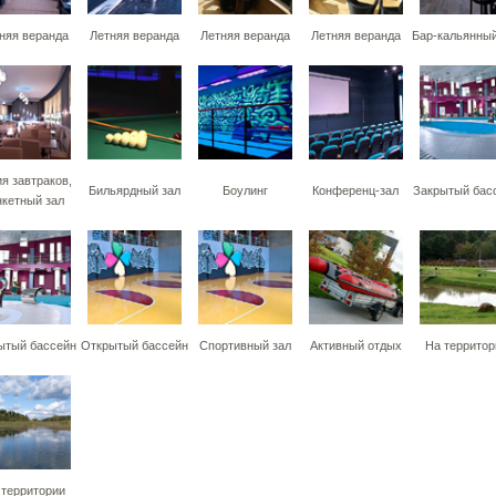
няя веранда
Летняя веранда
Летняя веранда
Летняя веранда
Бар-кальянный
я завтраков,
Бильярдный зал
Боулинг
Конференц-зал
Закрытый бас
нкетный зал
ытый бассейн
Открытый бассейн
Спортивный зал
Активный отдых
На территор
 территории