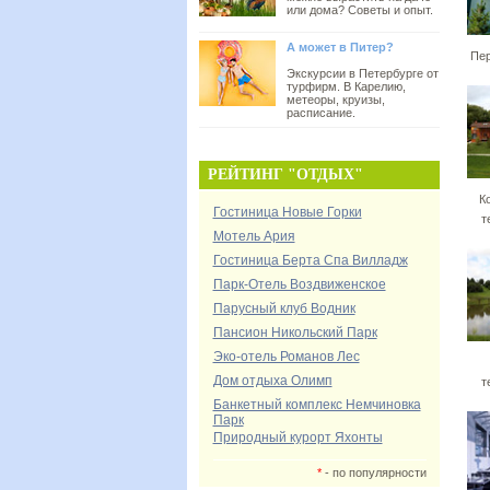
или дома? Советы и опыт.
А может в Питер?
Пер
Экскурсии в Петербурге от
турфирм. В Карелию,
метеоры, круизы,
расписание.
РЕЙТИНГ "ОТДЫХ"
К
Гостиница Новые Горки
т
Мотель Ария
Гостиница Берта Спа Вилладж
Парк-Отель Воздвиженское
Парусный клуб Водник
Пансион Никольский Парк
Эко-отель Романов Лес
Дом отдыха Олимп
т
Банкетный комплекс Немчиновка
Парк
Природный курорт Яхонты
*
- по популярности