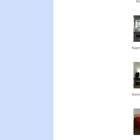
Ко
Корпу
Коопу