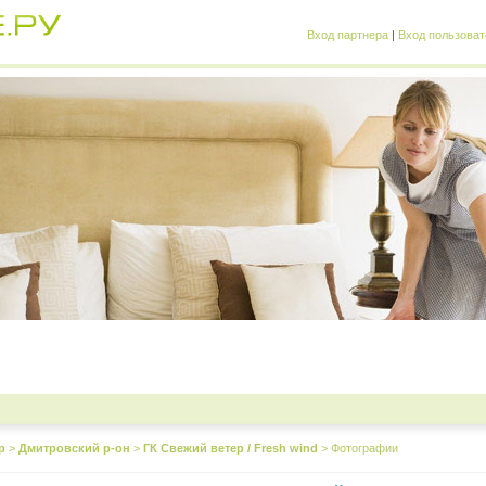
Вход партнера
|
Вход пользоват
р
>
Дмитровский р-он
>
ГК Свежий ветер / Fresh wind
>
Фотографии