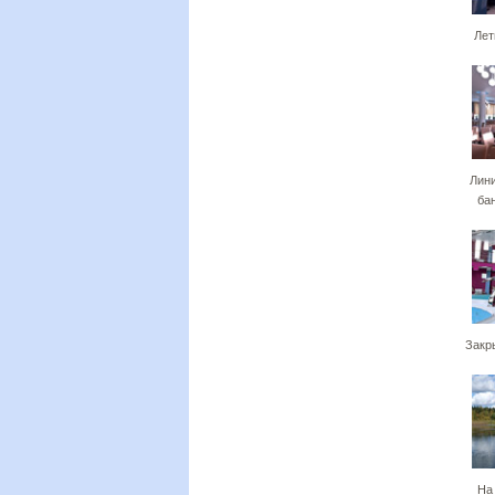
Лет
Лини
ба
Закр
На