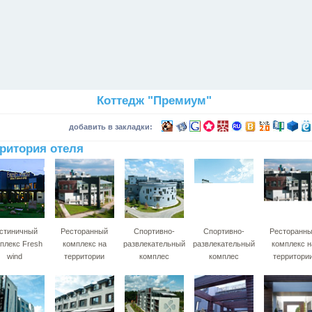
Коттедж "Премиум"
добавить в закладки:
ритория отеля
стиничный
Ресторанный
Спортивно-
Спортивно-
Ресторанн
плекс Fresh
комплекс на
развлекательный
развлекательный
комплекс н
wind
территории
комплес
комплес
территори