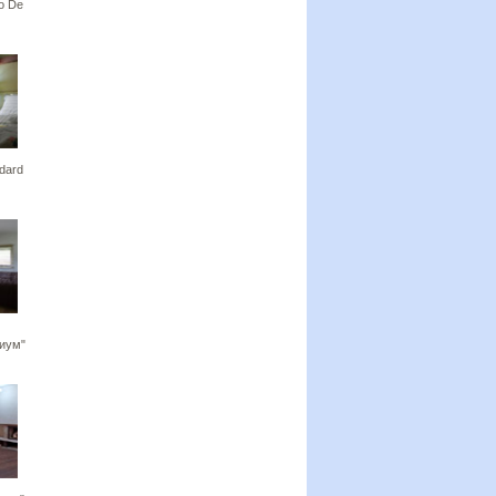
io De
ndard
иум"