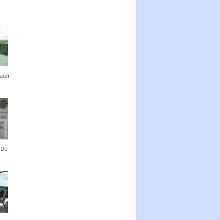
дарт
 De