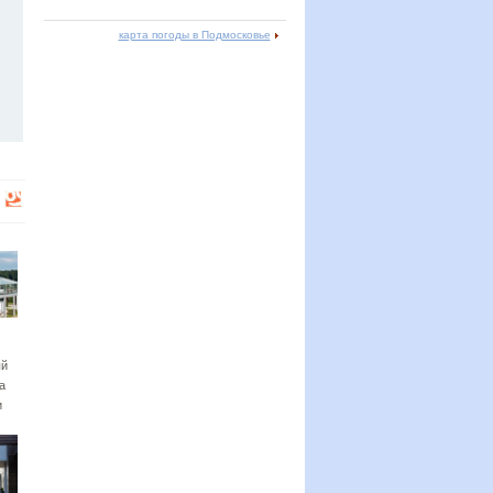
карта погоды в Подмосковье
ый
а
и