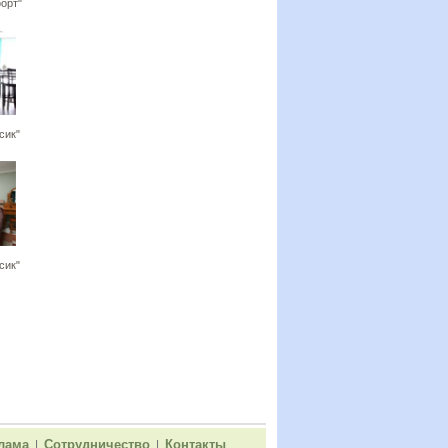
орт"
сик"
сик"
лама
Сотрудничество
Контакты
|
|