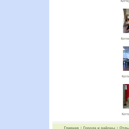
Котт
Котт
Котт
Котт
Главная
Города и районы
Отды
|
|