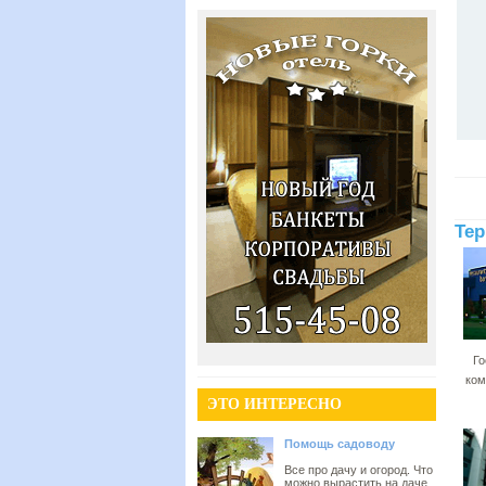
Тер
Го
ком
ЭТО ИНТЕРЕСНО
Помощь садоводу
Все про дачу и огород. Что
можно вырастить на даче