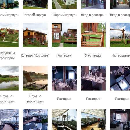
вый корпус
Второй корпус
Первый корпус
Вход в ресторан
Вход в ресто
оттеджи на
Коттедж "Комфорт"
Коттеджи
У коттеджа
На территор
ерритории
Пруд на
Пруд на
Ресторан
Ресторан
Ресторан
ерритории
территории