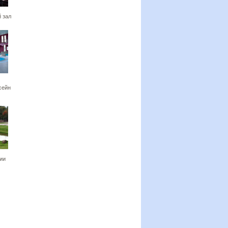
 зал
сейн
ии