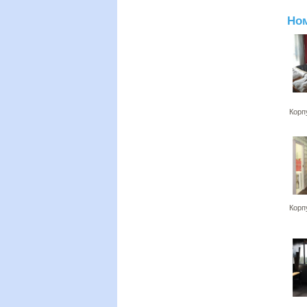
Но
Корп
Корп