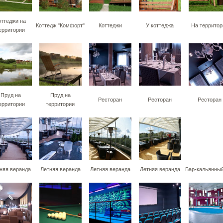
оттеджи на
Коттедж "Комфорт"
Коттеджи
У коттеджа
На территор
ерритории
Пруд на
Пруд на
Ресторан
Ресторан
Ресторан
ерритории
территории
няя веранда
Летняя веранда
Летняя веранда
Летняя веранда
Бар-кальянный