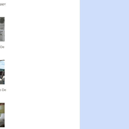
дарт
 De
io De