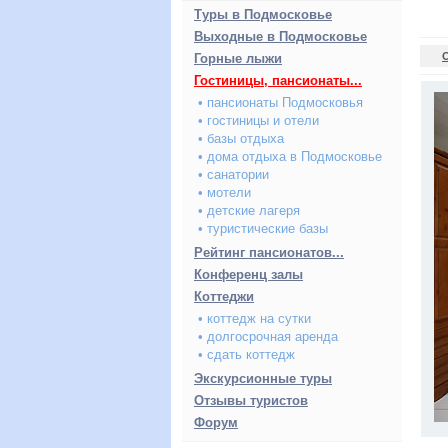
Туры в Подмосковье
Выходные в Подмосковье
Горные лыжи
Гостиницы, пансионаты...
• пансионаты Подмосковья
• гостиницы и отели
• базы отдыха
• дома отдыха в Подмосковье
• санатории
• мотели
• детские лагеря
• туристические базы
Рейтинг пансионатов...
Конференц залы
Коттеджи
• коттедж на сутки
• долгосрочная аренда
• сдать коттедж
Экскурсионные туры
Отзывы туристов
Форум