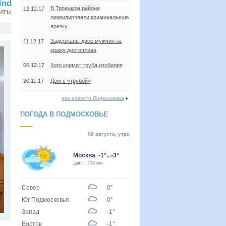
ind
В Троицком районе
12.12.17
НАТЫ
ликвидировали криминальную
врезку
Задержаны двое мужчин за
11.12.17
кражу дизтоплива
06.12.17
Кого кормит труба изобилия
20.11.17
Дом с «трубой»
все новости Подмосковья
ПОГОДА В ПОДМОСКОВЬЕ
08 августа, утро
Москва -1°...-3°
давл.: 753 мм.
Север
0°
Юг Подмосковья
0°
Запад
-1°
Восток
-1°