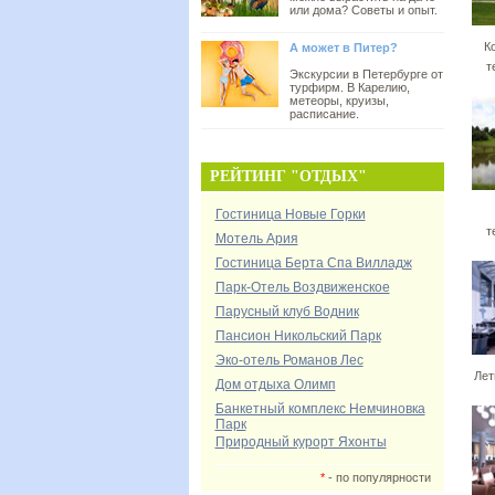
или дома? Советы и опыт.
К
А может в Питер?
т
Экскурсии в Петербурге от
турфирм. В Карелию,
метеоры, круизы,
расписание.
РЕЙТИНГ "ОТДЫХ"
Гостиница Новые Горки
т
Мотель Ария
Гостиница Берта Спа Вилладж
Парк-Отель Воздвиженское
Парусный клуб Водник
Пансион Никольский Парк
Эко-отель Романов Лес
Лет
Дом отдыха Олимп
Банкетный комплекс Немчиновка
Парк
Природный курорт Яхонты
*
- по популярности