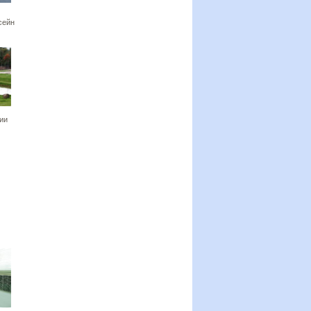
сейн
ии