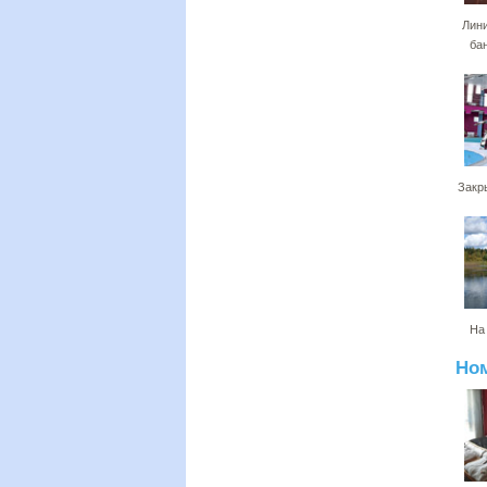
Лини
ба
Закр
На
Но