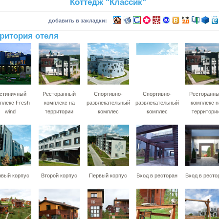
Коттедж "Классик"
добавить в закладки:
ритория отеля
стиничный
Ресторанный
Спортивно-
Спортивно-
Ресторанн
плекс Fresh
комплекс на
развлекательный
развлекательный
комплекс н
wind
территории
комплес
комплес
территори
вый корпус
Второй корпус
Первый корпус
Вход в ресторан
Вход в ресто