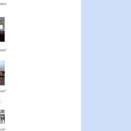
ndard
иум"
орт"
сик"