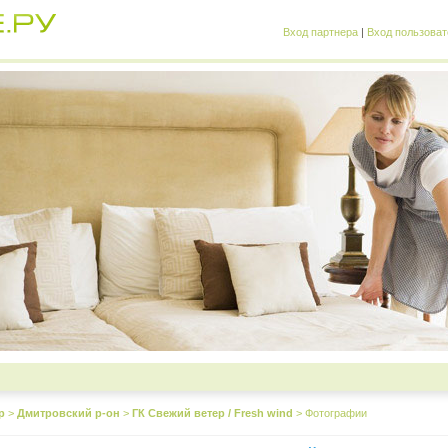
Вход партнера
|
Вход пользоват
р
>
Дмитровский р-он
>
ГК Свежий ветер / Fresh wind
>
Фотографии