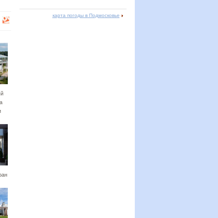
карта погоды в Подмосковье
ый
а
и
ран