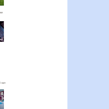
ии
 зал