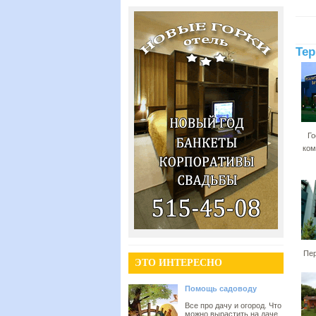
Тер
Го
ком
Пер
ЭТО ИНТЕРЕСНО
Помощь садоводу
Все про дачу и огород. Что
можно вырастить на даче