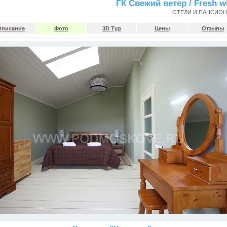
ГК Свежий ветер / Fresh w
ОТЕЛИ И ПАНСИО
Описание
Фото
3D Тур
Цены
Отзывы