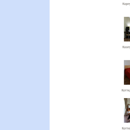
Корпу
Коопу
Котт
Котт