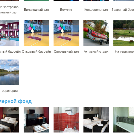
я завтраков,
Бильярдный зал
Боулинг
Конференц-зал
Закрытый бас
нкетный зал
ытый бассейн
Открытый бассейн
Спортивный зал
Активный отдых
На территор
 территории
мерной фонд