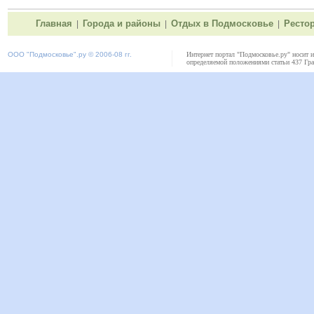
Главная
Города и районы
Отдых в Подмосковье
Ресто
|
|
|
ООО "
Подмосковье"
.ру © 2006-08 гг.
Интернет портал "Подмосковье.ру" носит 
определяемой положениями статьи 437 Гра