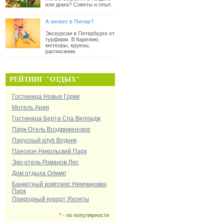
или дома? Советы и опыт.
А может в Питер?
Экскурсии в Петербурге от
турфирм. В Карелию,
метеоры, круизы,
расписание.
РЕЙТИНГ "ОТДЫХ"
Гостиница Новые Горки
Мотель Ария
Гостиница Берта Спа Вилладж
Парк-Отель Воздвиженское
Парусный клуб Водник
Пансион Никольский Парк
Эко-отель Романов Лес
Дом отдыха Олимп
Банкетный комплекс Немчиновка
Парк
Природный курорт Яхонты
*
- по популярности