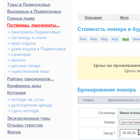
Туры в Подмосковье
Выходные в Подмосковье
Описание
Фото
Горные лыжи
Гостиницы, пансионаты...
Стоимость номера в буд
• пансионаты Подмосковья
• гостиницы и отели
Янв
Фев
Мар
Апр
Май
Ию
• базы отдыха
• дома отдыха в Подмосковье
• санатории
• мотели
Цены на проживание 
• детские лагеря
Цены в
• туристические базы
Рейтинг пансионатов...
Конференц залы
Бронирование номера
Коттеджи
• коттедж на сутки
Заявка
Дополнительные ус
• долгосрочная аренда
• сдать коттедж
Гостиница:
Мини-отель
Экскурсионные туры
Номер:
Отзывы туристов
Форум
Заезд
*
: