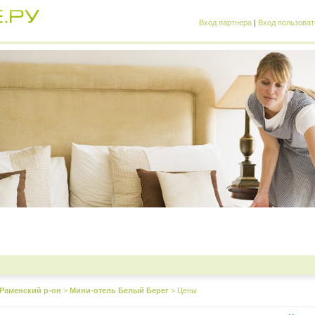
Вход партнера
|
Вход пользоват
Раменский р-он
>
Мини-отель Белый Берег
>
Цены