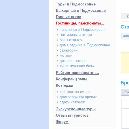
Туры в Подмосковье
Выходные в Подмосковье
Горные лыжи
Гостиницы, пансионаты...
Сто
• пансионаты Подмосковья
• гостиницы и отели
Янв
• базы отдыха
• дома отдыха в Подмосковье
• санатории
• мотели
• детские лагеря
• туристические базы
Рейтинг пансионатов...
Конференц залы
Бр
Коттеджи
• коттедж на сутки
За
• долгосрочная аренда
• сдать коттедж
Экскурсионные туры
Отзывы туристов
Форум