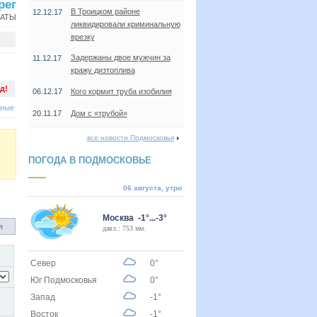
рег
В Троицком районе
12.12.17
НАТЫ
ликвидировали криминальную
врезку
Задержаны двое мужчин за
11.12.17
кражу дизтоплива
д!
06.12.17
Кого кормит труба изобилия
дные
20.11.17
Дом с «трубой»
все новости Подмосковья
ПОГОДА В ПОДМОСКОВЬЕ
06 августа, утро
Москва -1°...-3°
я
давл.: 753 мм.
Север
0°
Юг Подмосковья
0°
Запад
-1°
Восток
-1°