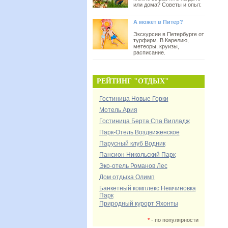
или дома? Советы и опыт.
А может в Питер?
Экскурсии в Петербурге от
турфирм. В Карелию,
метеоры, круизы,
расписание.
РЕЙТИНГ "ОТДЫХ"
Гостиница Новые Горки
Мотель Ария
Гостиница Берта Спа Вилладж
Парк-Отель Воздвиженское
Парусный клуб Водник
Пансион Никольский Парк
Эко-отель Романов Лес
Дом отдыха Олимп
Банкетный комплекс Немчиновка
Парк
Природный курорт Яхонты
*
- по популярности