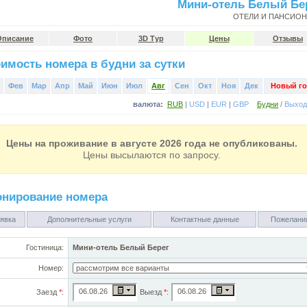
Мини-отель Белый Бе
ОТЕЛИ И ПАНСИО
Описание
Фото
3D Тур
Цены
Отзывы
имость номера в будни за сутки
Фев
Мар
Апр
Май
Июн
Июл
Авг
Сен
Окт
Ноя
Дек
Новый го
валюта:
RUB
|
USD
|
EUR
|
GBP
Будни
/
Выхо
Цены на проживание в августе 2026 года не опубликованы.
Цены высылаются по запросу.
онирование номера
явка
Дополнительные услуги
Контактные данные
Пожелани
Гостиница:
Мини-отель Белый Берег
Номер:
Заезд
*
:
Выезд
*
: