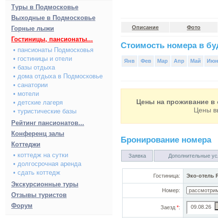
Туры в Подмосковье
Выходные в Подмосковье
Описание
Фото
Горные лыжи
Гостиницы, пансионаты...
Стоимость номера в буд
• пансионаты Подмосковья
• гостиницы и отели
Янв
Фев
Мар
Апр
Май
Ию
• базы отдыха
• дома отдыха в Подмосковье
• санатории
• мотели
Цены на проживание в 
• детские лагеря
Цены в
• туристические базы
Рейтинг пансионатов...
Конференц залы
Бронирование номера
Коттеджи
• коттедж на сутки
Заявка
Дополнительные ус
• долгосрочная аренда
• сдать коттедж
Гостиница:
Эко-отель 
Экскурсионные туры
Номер:
Отзывы туристов
Форум
Заезд
*
: