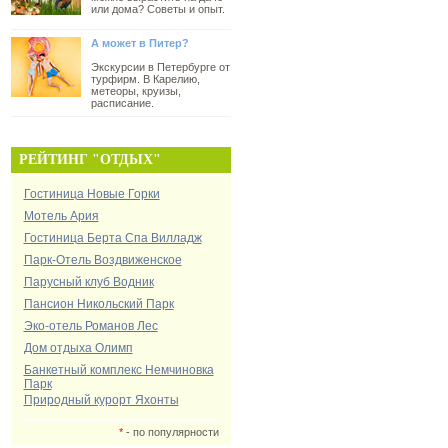
или дома? Советы и опыт.
А может в Питер?
Экскурсии в Петербурге от
турфирм. В Карелию,
метеоры, круизы,
расписание.
РЕЙТИНГ "ОТДЫХ"
Гостиница Новые Горки
Мотель Ария
Гостиница Берта Спа Вилладж
Парк-Отель Воздвиженское
Парусный клуб Водник
Пансион Никольский Парк
Эко-отель Романов Лес
Дом отдыха Олимп
Банкетный комплекс Немчиновка
Парк
Природный курорт Яхонты
*
- по популярности