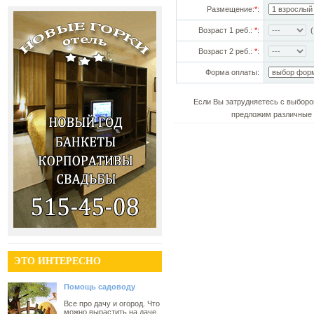
Размещение:
*
:
Возраст 1 реб.:
*
:
(!
Возраст 2 реб.:
*
:
Форма оплаты:
Если Вы затрудняетесь с выборо
предложим различные 
ЭТО ИНТЕРЕСНО
Помощь садоводу
Все про дачу и огород. Что
можно вырастить на даче