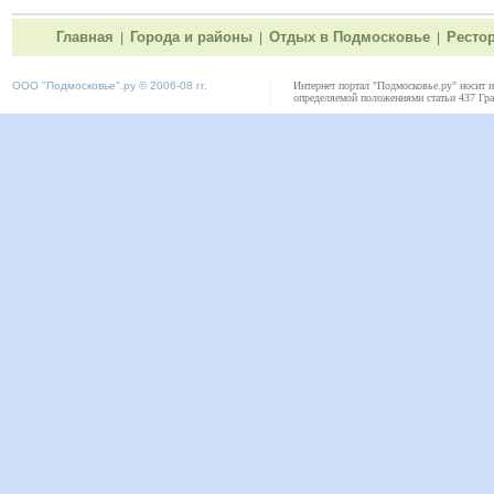
Главная
Города и районы
Отдых в Подмосковье
Ресто
|
|
|
ООО "
Подмосковье"
.ру © 2006-08 гг.
Интернет портал "Подмосковье.ру" носит 
определяемой положениями статьи 437 Гра