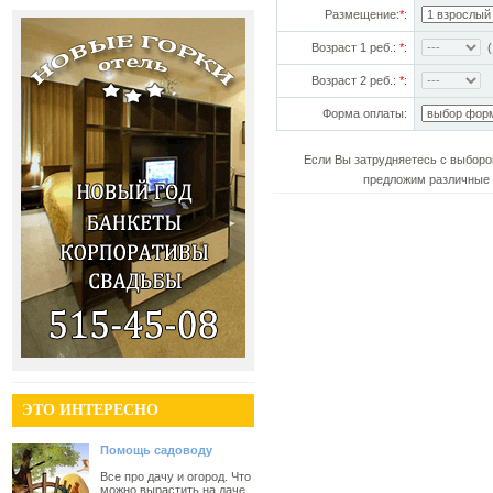
Размещение:
*
:
Возраст 1 реб.:
*
:
(!
Возраст 2 реб.:
*
:
Форма оплаты:
Если Вы затрудняетесь с выборо
предложим различные 
ЭТО ИНТЕРЕСНО
Помощь садоводу
Все про дачу и огород. Что
можно вырастить на даче