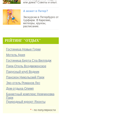
или дома? Советы и опыт.
А может в Питер?
Экскурсии в Петербурге от
турфирм. В Карелию,
метеоры, круизы,
расписание.
РЕЙТИНГ "ОТДЫХ"
Гостиница Новые Горки
Мотель Ария
Гостиница Берта Спа Вилладж
Парк-Отель Воздвиженское
Парусный клуб Водник
Пансион Никольский Парк
Эко-отель Романов Лес
Дом отдыха Олимп
Банкетный комплекс Немчиновка
Парк
Природный курорт Яхонты
*
- по популярности