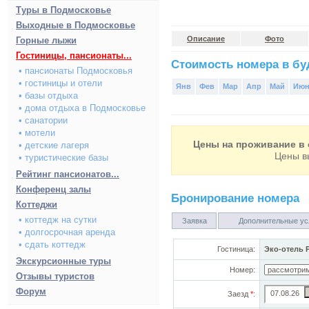
Туры в Подмосковье
Выходные в Подмосковье
Описание
Фото
Горные лыжи
Гостиницы, пансионаты...
Стоимость номера в буд
• пансионаты Подмосковья
• гостиницы и отели
Янв
Фев
Мар
Апр
Май
Ию
• базы отдыха
• дома отдыха в Подмосковье
• санатории
• мотели
Цены на проживание в 
• детские лагеря
Цены в
• туристические базы
Рейтинг пансионатов...
Конференц залы
Бронирование номера
Коттеджи
• коттедж на сутки
Заявка
Дополнительные ус
• долгосрочная аренда
• сдать коттедж
Гостиница:
Эко-отель 
Экскурсионные туры
Номер:
Отзывы туристов
Форум
Заезд
*
: