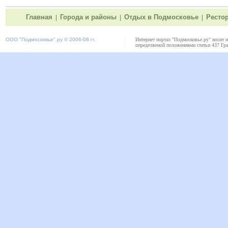
Главная
Города и районы
Отдых в Подмосковье
Ресто
|
|
|
ООО "
Подмосковье"
.ру © 2006-08 гг.
Интернет портал "Подмосковье.ру" носит 
определяемой положениями статьи 437 Гра