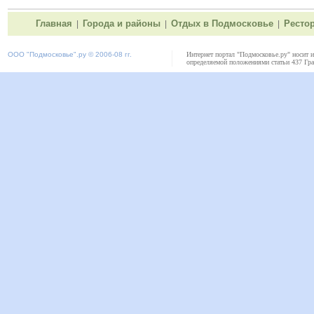
Главная
Города и районы
Отдых в Подмосковье
Ресто
|
|
|
ООО "
Подмосковье"
.ру © 2006-08 гг.
Интернет портал "Подмосковье.ру" носит 
определяемой положениями статьи 437 Гра