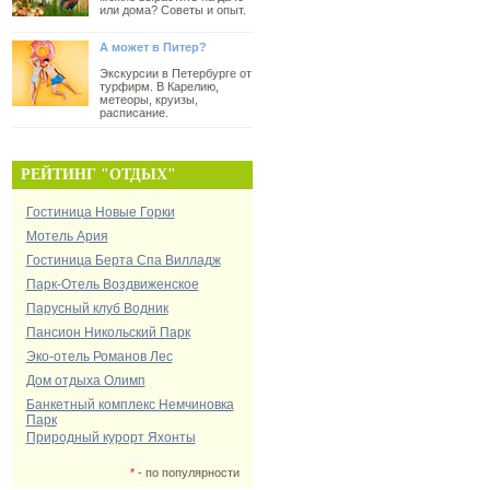
или дома? Советы и опыт.
А может в Питер?
Экскурсии в Петербурге от
турфирм. В Карелию,
метеоры, круизы,
расписание.
РЕЙТИНГ "ОТДЫХ"
Гостиница Новые Горки
Мотель Ария
Гостиница Берта Спа Вилладж
Парк-Отель Воздвиженское
Парусный клуб Водник
Пансион Никольский Парк
Эко-отель Романов Лес
Дом отдыха Олимп
Банкетный комплекс Немчиновка
Парк
Природный курорт Яхонты
*
- по популярности