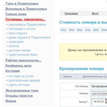
Туры в Подмосковье
Выходные в Подмосковье
Описание
Фото
Горные лыжи
Гостиницы, пансионаты...
Стоимость номера в вы
• пансионаты Подмосковья
• гостиницы и отели
Янв
Фев
Мар
Апр
Май
Ию
• базы отдыха
• дома отдыха в Подмосковье
• санатории
• мотели
Цены на проживание в 
• детские лагеря
Цены в
• туристические базы
Рейтинг пансионатов...
Конференц залы
Бронирование номера
Коттеджи
• коттедж на сутки
Заявка
Дополнительные ус
• долгосрочная аренда
• сдать коттедж
Гостиница:
Загородный
Экскурсионные туры
Номер:
Отзывы туристов
Форум
Заезд
*
: