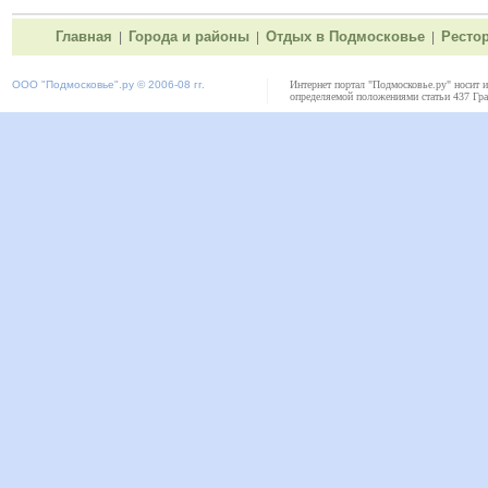
Главная
Города и районы
Отдых в Подмосковье
Ресто
|
|
|
ООО "
Подмосковье"
.ру © 2006-08 гг.
Интернет портал "Подмосковье.ру" носит 
определяемой положениями статьи 437 Гра