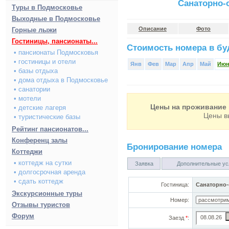
Санаторно-
Туры в Подмосковье
Выходные в Подмосковье
Описание
Фото
Горные лыжи
Гостиницы, пансионаты...
Стоимость номера в буд
• пансионаты Подмосковья
• гостиницы и отели
Янв
Фев
Мар
Апр
Май
Ию
• базы отдыха
• дома отдыха в Подмосковье
• санатории
• мотели
Цены на проживание 
• детские лагеря
Цены в
• туристические базы
Рейтинг пансионатов...
Конференц залы
Бронирование номера
Коттеджи
• коттедж на сутки
Заявка
Дополнительные ус
• долгосрочная аренда
• сдать коттедж
Гостиница:
Санаторно-
Экскурсионные туры
Номер:
Отзывы туристов
Форум
Заезд
*
: