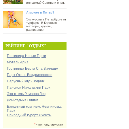
или дома? Советы и опыт.
А может в Питер?
Экскурсии в Петербурге от
турфирм. В Карелию,
метеоры, круизы,
расписание.
РЕЙТИНГ "ОТДЫХ"
Гостиница Новые Горки
Мотель Ария
Гостиница Берта Спа Вилладж
Парк-Отель Воздвиженское
Парусный клуб Водник
Пансион Никольский Парк
Эко-отель Романов Лес
Дом отдыха Олимп
Банкетный комплекс Немчиновка
Парк
Природный курорт Яхонты
*
- по популярности