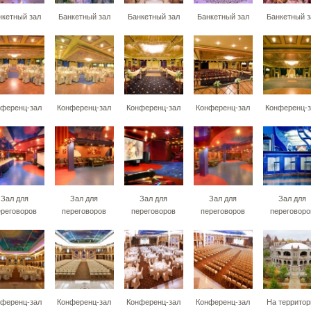
нкетный зал
Банкетный зал
Банкетный зал
Банкетный зал
Банкетный з
ференц-зал
Конференц-зал
Конференц-зал
Конференц-зал
Конференц-з
Зал для
Зал для
Зал для
Зал для
Зал для
ереговоров
переговоров
переговоров
переговоров
переговоро
ференц-зал
Конференц-зал
Конференц-зал
Конференц-зал
На территор