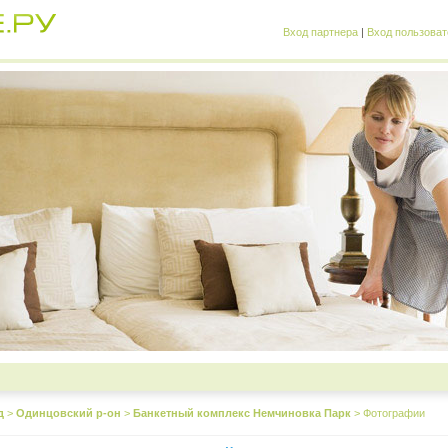
Вход партнера
|
Вход пользоват
д
>
Одинцовский р-он
>
Банкетный комплекс Немчиновка Парк
>
Фотографии