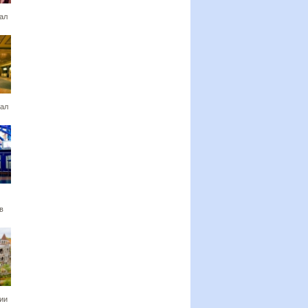
ал
ал
в
ии