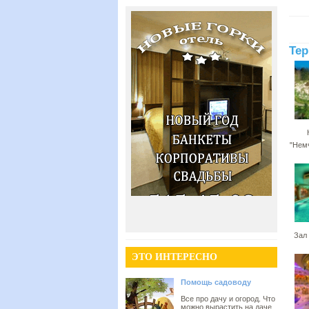
Тер
"Нем
Зал
ЭТО ИНТЕРЕСНО
Помощь садоводу
Все про дачу и огород. Что
можно вырастить на даче