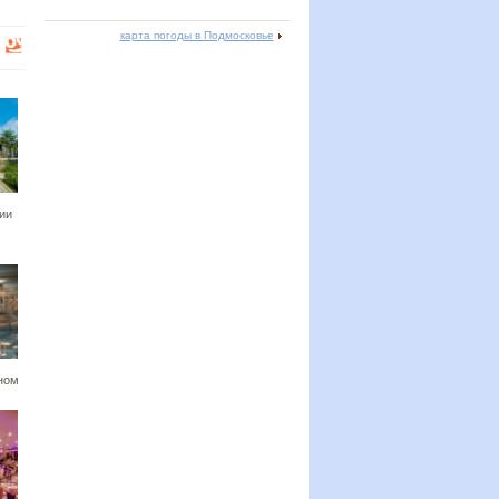
карта погоды в Подмосковье
ии
ном