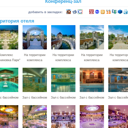
Конференц-зал
добавить в закладки:
ритория отеля
Комплекс
На территории
На территории
На территории
На территор
чиновка Парк"
комплекса
комплекса
комплекса
комплекса
 с бассейном
Зал с бассейном
Зал с бассейном
Зал с бассейном
Зал с бассей