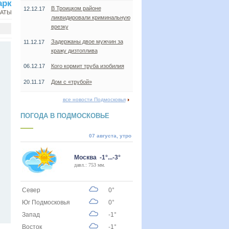
арк
В Троицком районе
12.12.17
НАТЫ
ликвидировали криминальную
врезку
Задержаны двое мужчин за
11.12.17
кражу дизтоплива
06.12.17
Кого кормит труба изобилия
20.11.17
Дом с «трубой»
все новости Подмосковья
ПОГОДА В ПОДМОСКОВЬЕ
07 августа, утро
Москва -1°...-3°
давл.: 753 мм.
Север
0°
Юг Подмосковья
0°
Запад
-1°
Восток
-1°