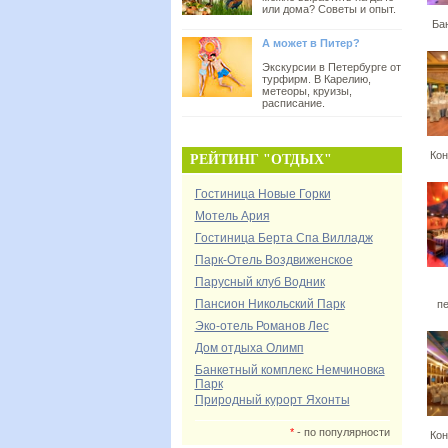
или дома? Советы и опыт.
Ба
А может в Питер?
Экскурсии в Петербурге от
турфирм. В Карелию,
метеоры, круизы,
расписание.
Кон
РЕЙТИНГ "ОТДЫХ"
Гостиница Новые Горки
Мотель Ария
Гостиница Берта Спа Вилладж
Парк-Отель Воздвиженское
Парусный клуб Водник
Пансион Никольский Парк
п
Эко-отель Романов Лес
Дом отдыха Олимп
Банкетный комплекс Немчиновка
Парк
Природный курорт Яхонты
*
- по популярности
Кон