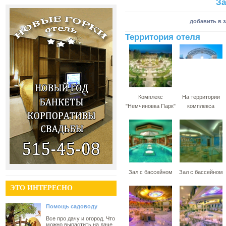
За
добавить в 
Территория отеля
Комплекс
На территории
"Немчиновка Парк"
комплекса
Зал с бассейном
Зал с бассейном
ЭТО ИНТЕРЕСНО
Помощь садоводу
Все про дачу и огород. Что
можно вырастить на даче