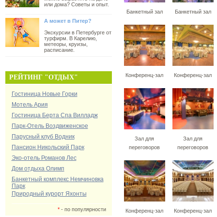
или дома? Советы и опыт.
Банкетный зал
Банкетный зал
А может в Питер?
Экскурсии в Петербурге от
турфирм. В Карелию,
метеоры, круизы,
расписание.
Конференц-зал
Конференц-зал
РЕЙТИНГ "ОТДЫХ"
Гостиница Новые Горки
Мотель Ария
Гостиница Берта Спа Вилладж
Парк-Отель Воздвиженское
Парусный клуб Водник
Зал для
Зал для
Пансион Никольский Парк
переговоров
переговоров
Эко-отель Романов Лес
Дом отдыха Олимп
Банкетный комплекс Немчиновка
Парк
Природный курорт Яхонты
*
- по популярности
Конференц-зал
Конференц-зал