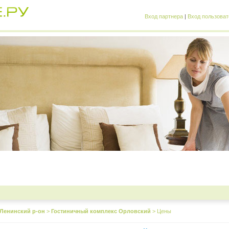
Вход партнера
|
Вход пользоват
Ленинский р-он
>
Гостиничный комплекс Орловский
>
Цены