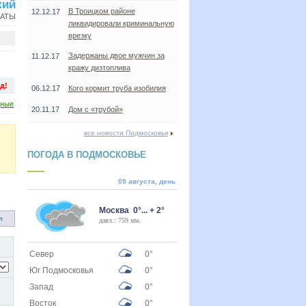
кий
В Троицком районе
12.12.17
НАТЫ
ликвидировали криминальную
врезку
Задержаны двое мужчин за
11.12.17
кражу дизтоплива
д!
06.12.17
Кого кормит труба изобилия
дные
20.11.17
Дом с «трубой»
все новости Подмосковья
ПОГОДА В ПОДМОСКОВЬЕ
09 августа, день
Москва 0°... + 2°
я
давл.: 759 мм.
Север
0°
Юг Подмосковья
0°
Запад
0°
Восток
0°