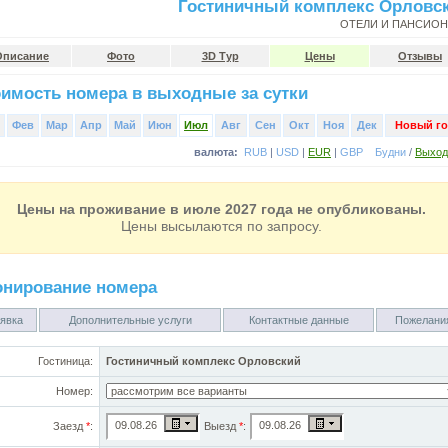
Гостиничный комплекс Орловс
ОТЕЛИ И ПАНСИО
Описание
Фото
3D Тур
Цены
Отзывы
имость номера в выходные за сутки
Фев
Мар
Апр
Май
Июн
Июл
Авг
Сен
Окт
Ноя
Дек
Новый го
валюта:
RUB
|
USD
|
EUR
|
GBP
Будни
/
Выхо
Цены на проживание в июле 2027 года не опубликованы.
Цены высылаются по запросу.
онирование номера
явка
Дополнительные услуги
Контактные данные
Пожелани
Гостиница:
Гостиничный комплекс Орловский
Номер:
Заезд
*
:
Выезд
*
: