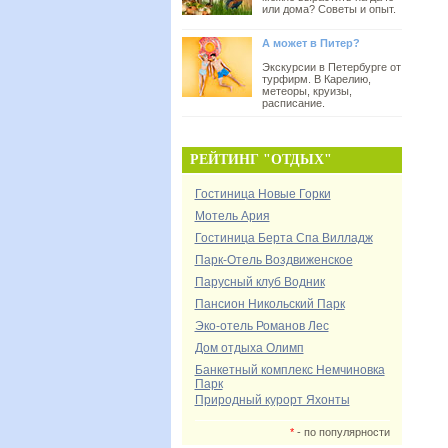
или дома? Советы и опыт.
А может в Питер?
Экскурсии в Петербурге от
турфирм. В Карелию,
метеоры, круизы,
расписание.
РЕЙТИНГ "ОТДЫХ"
Гостиница Новые Горки
Мотель Ария
Гостиница Берта Спа Вилладж
Парк-Отель Воздвиженское
Парусный клуб Водник
Пансион Никольский Парк
Эко-отель Романов Лес
Дом отдыха Олимп
Банкетный комплекс Немчиновка
Парк
Природный курорт Яхонты
*
- по популярности