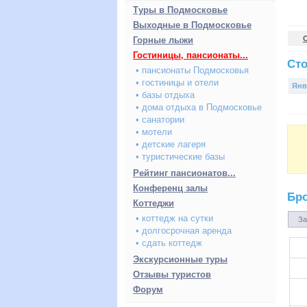
Туры в Подмосковье
Выходные в Подмосковье
Горные лыжи
Гостиницы, пансионаты...
Сто
• пансионаты Подмосковья
• гостиницы и отели
Янв
• базы отдыха
• дома отдыха в Подмосковье
• санатории
• мотели
• детские лагеря
• туристические базы
Рейтинг пансионатов...
Конференц залы
Бр
Коттеджи
• коттедж на сутки
За
• долгосрочная аренда
• сдать коттедж
Экскурсионные туры
Отзывы туристов
Форум