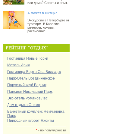
или дома? Советы и опыт.
А может в Питер?
Экскурсии в Петербурге от
турфирм. В Карелию,
метеоры, круизы,
расписание.
РЕЙТИНГ "ОТДЫХ"
Гостиница Новые Горки
Мотель Ария
Гостиница Берта Спа Вилладж
Парк-Отель Воздвиженское
Парусный клуб Водник
Пансион Никольский Парк
Эко-отель Романов Лес
Дом отдыха Олимп
Банкетный комплекс Немчиновка
Парк
Природный курорт Яхонты
*
- по популярности