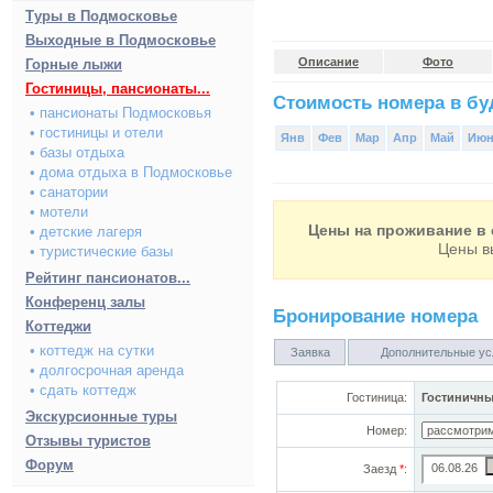
Туры в Подмосковье
Выходные в Подмосковье
Описание
Фото
Горные лыжи
Гостиницы, пансионаты...
Стоимость номера в буд
• пансионаты Подмосковья
• гостиницы и отели
Янв
Фев
Мар
Апр
Май
Ию
• базы отдыха
• дома отдыха в Подмосковье
• санатории
• мотели
Цены на проживание в 
• детские лагеря
Цены в
• туристические базы
Рейтинг пансионатов...
Конференц залы
Бронирование номера
Коттеджи
• коттедж на сутки
Заявка
Дополнительные ус
• долгосрочная аренда
• сдать коттедж
Гостиница:
Гостиничны
Экскурсионные туры
Номер:
Отзывы туристов
Форум
Заезд
*
: