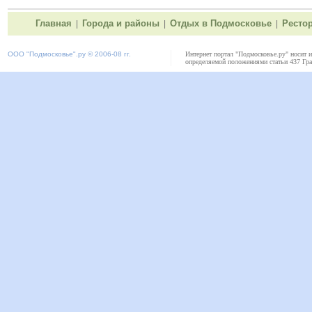
Главная
Города и районы
Отдых в Подмосковье
Ресто
|
|
|
ООО "
Подмосковье"
.ру © 2006-08 гг.
Интернет портал "Подмосковье.ру" носит 
определяемой положениями статьи 437 Гра