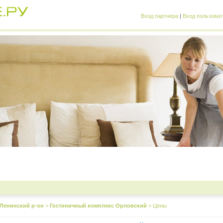
Вход партнера
|
Вход пользоват
Ленинский р-он
>
Гостиничный комплекс Орловский
>
Цены