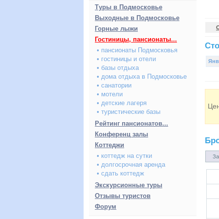
Туры в Подмосковье
Выходные в Подмосковье
Горные лыжи
Гостиницы, пансионаты...
Сто
• пансионаты Подмосковья
• гостиницы и отели
Янв
• базы отдыха
• дома отдыха в Подмосковье
• санатории
• мотели
• детские лагеря
Це
• туристические базы
Рейтинг пансионатов...
Конференц залы
Бр
Коттеджи
• коттедж на сутки
За
• долгосрочная аренда
• сдать коттедж
Экскурсионные туры
Отзывы туристов
Форум