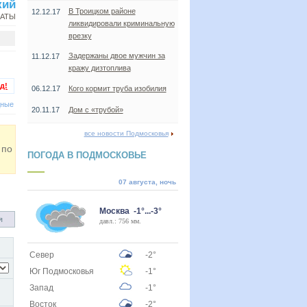
кий
В Троицком районе
12.12.17
НАТЫ
ликвидировали криминальную
врезку
Задержаны двое мужчин за
11.12.17
кражу дизтоплива
д!
06.12.17
Кого кормит труба изобилия
дные
20.11.17
Дом с «трубой»
все новости Подмосковья
 по
ПОГОДА В ПОДМОСКОВЬЕ
07 августа, ночь
Москва -1°...-3°
я
давл.: 756 мм.
Север
-2°
Юг Подмосковья
-1°
Запад
-1°
Восток
-2°