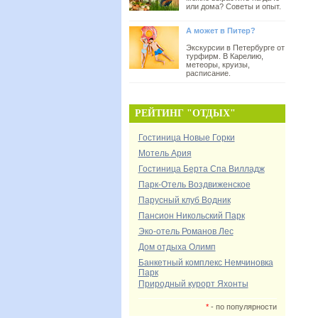
или дома? Советы и опыт.
А может в Питер?
Экскурсии в Петербурге от
турфирм. В Карелию,
метеоры, круизы,
расписание.
РЕЙТИНГ "ОТДЫХ"
Гостиница Новые Горки
Мотель Ария
Гостиница Берта Спа Вилладж
Парк-Отель Воздвиженское
Парусный клуб Водник
Пансион Никольский Парк
Эко-отель Романов Лес
Дом отдыха Олимп
Банкетный комплекс Немчиновка
Парк
Природный курорт Яхонты
*
- по популярности