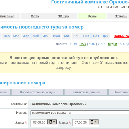
Гостиничный комплекс Орловс
ОТЕЛИ И ПАНСИО
Описание
Фото
3D Тур
Цены
Отзывы
имость новогоднего тура за номер
Фев
Мар
Апр
Май
Июн
Июл
Авг
Сен
Окт
Ноя
Дек
Новый го
валюта:
RUB
|
USD
|
EUR
|
GBP
Будни
/
Выхо
В настоящее время новогодний тур не опубликован.
ны и программа на
новый год
в гостинице ''Орловский
'' высылаются
запросу.
онирование номера
явка
Дополнительные услуги
Контактные данные
Пожелани
Гостиница:
Гостиничный комплекс Орловский
Номер:
Заезд
*
:
Выезд
*
: