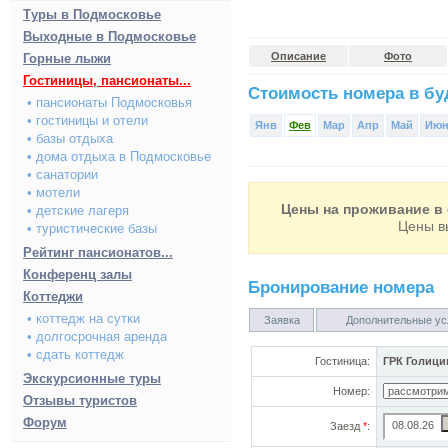
Туры в Подмосковье
Выходные в Подмосковье
Описание
Фото
Горные лыжи
Гостиницы, пансионаты...
Стоимость номера в буд
• пансионаты Подмосковья
• гостиницы и отели
Янв
Фев
Мар
Апр
Май
Ию
• базы отдыха
• дома отдыха в Подмосковье
• санатории
• мотели
Цены на проживание в 
• детские лагеря
Цены в
• туристические базы
Рейтинг пансионатов...
Конференц залы
Бронирование номера
Коттеджи
• коттедж на сутки
Заявка
Дополнительные ус
• долгосрочная аренда
• сдать коттедж
Гостиница:
ГРК Голици
Экскурсионные туры
Номер:
Отзывы туристов
Форум
Заезд
*
: