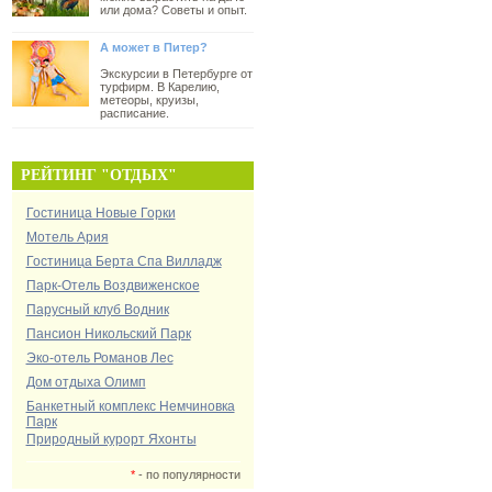
или дома? Советы и опыт.
А может в Питер?
Экскурсии в Петербурге от
турфирм. В Карелию,
метеоры, круизы,
расписание.
РЕЙТИНГ "ОТДЫХ"
Гостиница Новые Горки
Мотель Ария
Гостиница Берта Спа Вилладж
Парк-Отель Воздвиженское
Парусный клуб Водник
Пансион Никольский Парк
Эко-отель Романов Лес
Дом отдыха Олимп
Банкетный комплекс Немчиновка
Парк
Природный курорт Яхонты
*
- по популярности