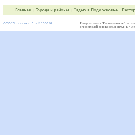
Главная
Города и районы
Отдых в Подмосковье
Ресто
|
|
|
ООО "
Подмосковье"
.ру © 2006-08 гг.
Интернет портал "Подмосковье.ру" носит 
определяемой положениями статьи 437 Гра