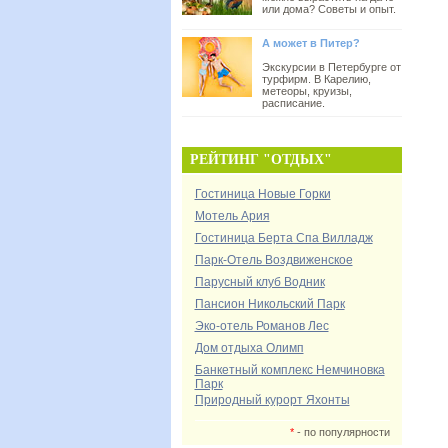
или дома? Советы и опыт.
А может в Питер?
Экскурсии в Петербурге от
турфирм. В Карелию,
метеоры, круизы,
расписание.
РЕЙТИНГ "ОТДЫХ"
Гостиница Новые Горки
Мотель Ария
Гостиница Берта Спа Вилладж
Парк-Отель Воздвиженское
Парусный клуб Водник
Пансион Никольский Парк
Эко-отель Романов Лес
Дом отдыха Олимп
Банкетный комплекс Немчиновка
Парк
Природный курорт Яхонты
*
- по популярности