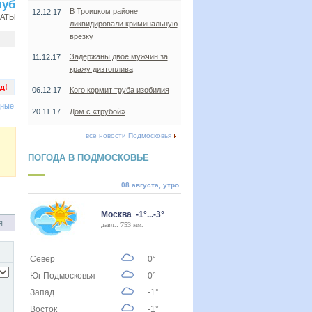
луб
В Троицком районе
12.12.17
НАТЫ
ликвидировали криминальную
врезку
Задержаны двое мужчин за
11.12.17
кражу дизтоплива
д!
06.12.17
Кого кормит труба изобилия
дные
20.11.17
Дом с «трубой»
все новости Подмосковья
ПОГОДА В ПОДМОСКОВЬЕ
08 августа, утро
Москва -1°...-3°
я
давл.: 753 мм.
Север
0°
Юг Подмосковья
0°
Запад
-1°
Восток
-1°