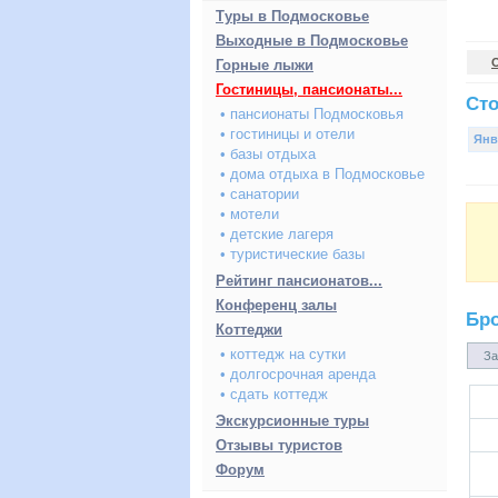
Туры в Подмосковье
Выходные в Подмосковье
Горные лыжи
Гостиницы, пансионаты...
Сто
• пансионаты Подмосковья
• гостиницы и отели
Янв
• базы отдыха
• дома отдыха в Подмосковье
• санатории
• мотели
• детские лагеря
• туристические базы
Рейтинг пансионатов...
Конференц залы
Бр
Коттеджи
• коттедж на сутки
За
• долгосрочная аренда
• сдать коттедж
Экскурсионные туры
Отзывы туристов
Форум