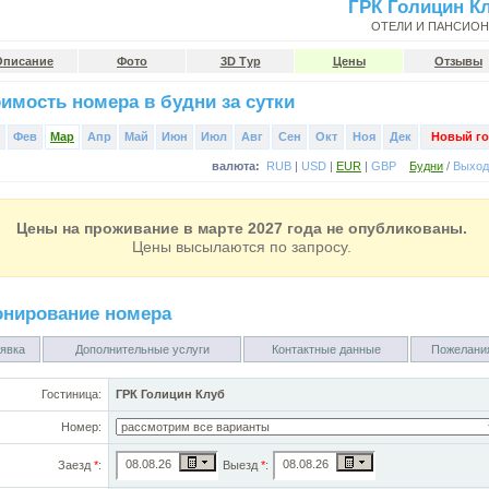
ГРК Голицин К
ОТЕЛИ И ПАНСИО
Описание
Фото
3D Тур
Цены
Отзывы
имость номера в будни за сутки
Фев
Мар
Апр
Май
Июн
Июл
Авг
Сен
Окт
Ноя
Дек
Новый го
валюта:
RUB
|
USD
|
EUR
|
GBP
Будни
/
Выхо
Цены на проживание в марте 2027 года не опубликованы.
Цены высылаются по запросу.
онирование номера
явка
Дополнительные услуги
Контактные данные
Пожелани
Гостиница:
ГРК Голицин Клуб
Номер:
Заезд
*
:
Выезд
*
: