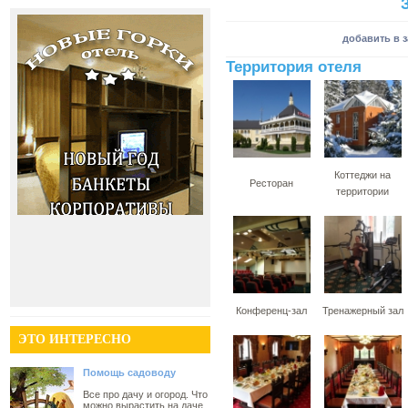
добавить в 
Территория отеля
Коттеджи на
Ресторан
территории
Конференц-зал
Тренажерный зал
ЭТО ИНТЕРЕСНО
Помощь садоводу
Все про дачу и огород. Что
можно вырастить на даче