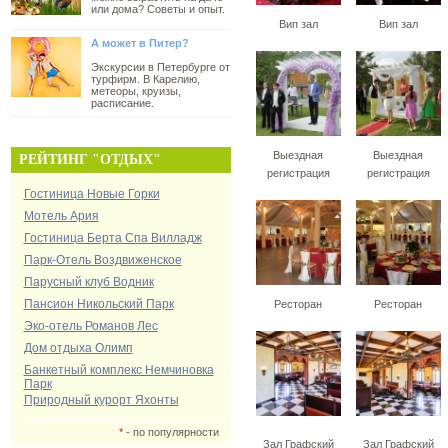
или дома? Советы и опыт.
Вип зал
Вип зал
А может в Питер?
Экскурсии в Петербурге от
турфирм. В Карелию,
метеоры, круизы,
расписание.
Выездная
Выездная
РЕЙТИНГ "ОТДЫХ"
регистрация
регистрация
Гостиница Новые Горки
Мотель Ария
Гостиница Берта Спа Вилладж
Парк-Отель Воздвиженское
Парусный клуб Водник
Пансион Никольский Парк
Ресторан
Ресторан
Эко-отель Романов Лес
Дом отдыха Олимп
Банкетный комплекс Немчиновка
Парк
Природный курорт Яхонты
*
- по популярности
Зал Графский
Зал Графский