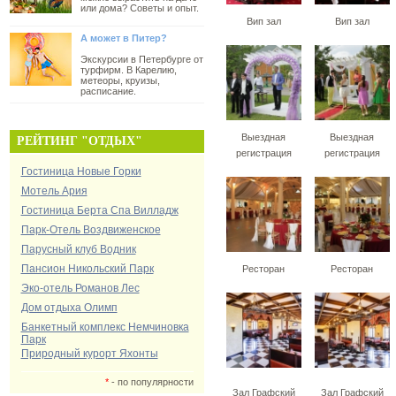
или дома? Советы и опыт.
Вип зал
Вип зал
А может в Питер?
Экскурсии в Петербурге от
турфирм. В Карелию,
метеоры, круизы,
расписание.
Выездная
Выездная
РЕЙТИНГ "ОТДЫХ"
регистрация
регистрация
Гостиница Новые Горки
Мотель Ария
Гостиница Берта Спа Вилладж
Парк-Отель Воздвиженское
Парусный клуб Водник
Пансион Никольский Парк
Ресторан
Ресторан
Эко-отель Романов Лес
Дом отдыха Олимп
Банкетный комплекс Немчиновка
Парк
Природный курорт Яхонты
*
- по популярности
Зал Графский
Зал Графский