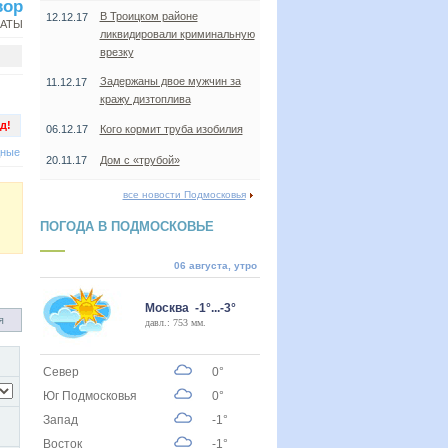
вор
В Троицком районе
12.12.17
НАТЫ
ликвидировали криминальную
врезку
Задержаны двое мужчин за
11.12.17
кражу дизтоплива
д!
06.12.17
Кого кормит труба изобилия
дные
20.11.17
Дом с «трубой»
все новости Подмосковья
ПОГОДА В ПОДМОСКОВЬЕ
06 августа, утро
Москва -1°...-3°
я
давл.: 753 мм.
Север
0°
Юг Подмосковья
0°
Запад
-1°
Восток
-1°