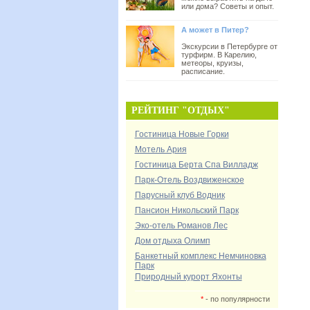
или дома? Советы и опыт.
А может в Питер?
Экскурсии в Петербурге от
турфирм. В Карелию,
метеоры, круизы,
расписание.
РЕЙТИНГ "ОТДЫХ"
Гостиница Новые Горки
Мотель Ария
Гостиница Берта Спа Вилладж
Парк-Отель Воздвиженское
Парусный клуб Водник
Пансион Никольский Парк
Эко-отель Романов Лес
Дом отдыха Олимп
Банкетный комплекс Немчиновка
Парк
Природный курорт Яхонты
*
- по популярности