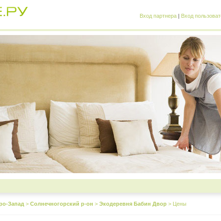
Вход партнера
|
Вход пользоват
ро-Запад
>
Солнечногорский р-он
>
Экодеревня Бабин Двор
>
Цены