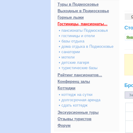
Туры в Подмосковье
Выходные в Подмосковье
Горные лыжи
Гостиницы, пансионаты...
Сто
• пансионаты Подмосковья
• гостиницы и отели
Янв
• базы отдыха
• дома отдыха в Подмосковье
• санатории
• мотели
• детские лагеря
• туристические базы
Рейтинг пансионатов...
Конференц залы
Бр
Коттеджи
• коттедж на сутки
За
• долгосрочная аренда
• сдать коттедж
Экскурсионные туры
Отзывы туристов
Форум