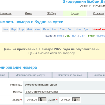
Экодеревня Бабин Д
ОТЕЛИ И ПАНСИО
Описание
Фото
3D Тур
Цены
Отзывы
имость номера в будни за сутки
Фев
Мар
Апр
Май
Июн
Июл
Авг
Сен
Окт
Ноя
Дек
Новый го
валюта:
RUB
|
USD
|
EUR
|
GBP
Будни
/
Выхо
Цены на проживание в январе 2027 года не опубликованы.
Цены высылаются по запросу.
онирование номера
явка
Дополнительные услуги
Контактные данные
Пожелани
Гостиница:
Экодеревня Бабин Двор
Номер:
Заезд
*
:
Выезд
*
: