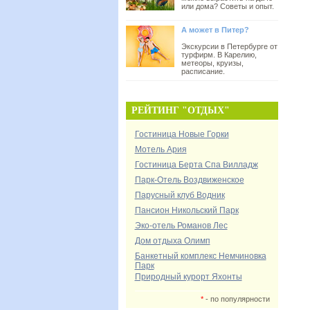
или дома? Советы и опыт.
А может в Питер?
Экскурсии в Петербурге от
турфирм. В Карелию,
метеоры, круизы,
расписание.
РЕЙТИНГ "ОТДЫХ"
Гостиница Новые Горки
Мотель Ария
Гостиница Берта Спа Вилладж
Парк-Отель Воздвиженское
Парусный клуб Водник
Пансион Никольский Парк
Эко-отель Романов Лес
Дом отдыха Олимп
Банкетный комплекс Немчиновка
Парк
Природный курорт Яхонты
*
- по популярности