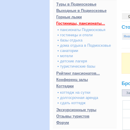
Туры в Подмосковье
Выходные в Подмосковье
Горные лыжи
Гостиницы, пансионаты...
Сто
• пансионаты Подмосковья
• гостиницы и отели
Янв
• базы отдыха
• дома отдыха в Подмосковье
• санатории
• мотели
• детские лагеря
• туристические базы
Рейтинг пансионатов...
Конференц залы
Бр
Коттеджи
• коттедж на сутки
За
• долгосрочная аренда
• сдать коттедж
Экскурсионные туры
Отзывы туристов
Форум