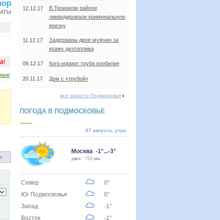
вор
В Троицком районе
12.12.17
НАТЫ
ликвидировали криминальную
врезку
Задержаны двое мужчин за
11.12.17
кражу дизтоплива
д!
06.12.17
Кого кормит труба изобилия
дные
20.11.17
Дом с «трубой»
все новости Подмосковья
ПОГОДА В ПОДМОСКОВЬЕ
07 августа, утро
Москва -1°...-3°
я
давл.: 753 мм.
Север
0°
Юг Подмосковья
0°
Запад
-1°
Восток
-1°