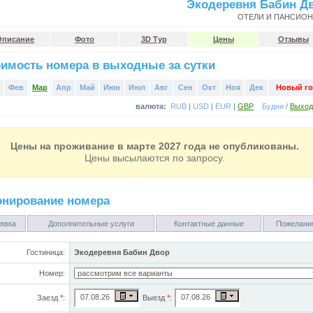
Экодеревня Бабин Д
ОТЕЛИ И ПАНСИО
Описание
Фото
3D Тур
Цены
Отзывы
имость номера в выходные за сутки
Фев
Мар
Апр
Май
Июн
Июл
Авг
Сен
Окт
Ноя
Дек
Новый го
валюта:
RUB
|
USD
|
EUR
|
GBP
Будни
/
Выхо
Цены на проживание в марте 2027 года не опубликованы.
Цены высылаются по запросу.
онирование номера
явка
Дополнительные услуги
Контактные данные
Пожелани
Гостиница:
Экодеревня Бабин Двор
Номер:
Заезд
*
:
Выезд
*
: