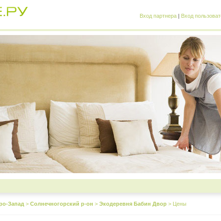
Вход партнера
|
Вход пользоват
ро-Запад
>
Солнечногорский р-он
>
Экодеревня Бабин Двор
>
Цены