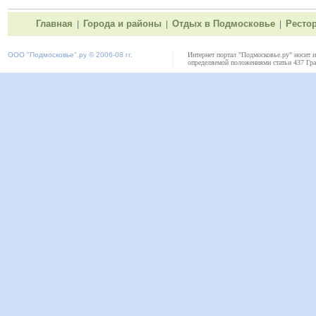
Главная
Города и районы
Отдых в Подмосковье
Ресто
|
|
|
ООО "
Подмосковье"
.ру © 2006-08 гг.
Интернет портал "Подмосковье.ру" носит 
определяемой положениями статьи 437 Гра