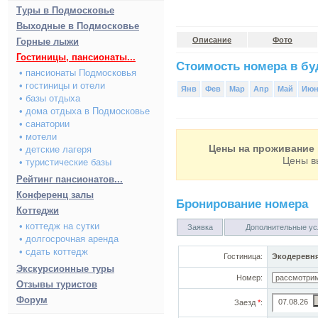
Туры в Подмосковье
Выходные в Подмосковье
Описание
Фото
Горные лыжи
Гостиницы, пансионаты...
Стоимость номера в буд
• пансионаты Подмосковья
• гостиницы и отели
Янв
Фев
Мар
Апр
Май
Ию
• базы отдыха
• дома отдыха в Подмосковье
• санатории
• мотели
Цены на проживание 
• детские лагеря
Цены в
• туристические базы
Рейтинг пансионатов...
Конференц залы
Бронирование номера
Коттеджи
• коттедж на сутки
Заявка
Дополнительные ус
• долгосрочная аренда
• сдать коттедж
Гостиница:
Экодеревн
Экскурсионные туры
Номер:
Отзывы туристов
Форум
Заезд
*
: