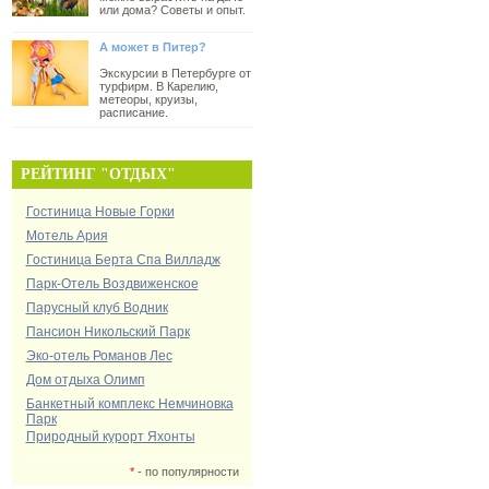
или дома? Советы и опыт.
А может в Питер?
Экскурсии в Петербурге от
турфирм. В Карелию,
метеоры, круизы,
расписание.
РЕЙТИНГ "ОТДЫХ"
Гостиница Новые Горки
Мотель Ария
Гостиница Берта Спа Вилладж
Парк-Отель Воздвиженское
Парусный клуб Водник
Пансион Никольский Парк
Эко-отель Романов Лес
Дом отдыха Олимп
Банкетный комплекс Немчиновка
Парк
Природный курорт Яхонты
*
- по популярности