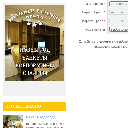
Размещение:
*
:
Возраст 1 реб.:
*
:
(!
Возраст 2 реб.:
*
:
Форма оплаты:
Если Вы затрудняетесь с выборо
предложим различные 
ЭТО ИНТЕРЕСНО
Помощь садоводу
Все про дачу и огород. Что
можно вырастить на даче