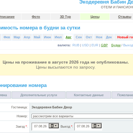
Экодеревня Бабин Д
ОТЕЛИ И ПАНСИО
Описание
Фото
3D Тур
Цены
Отзывы
имость номера в будни за сутки
Фев
Мар
Апр
Май
Июн
Июл
Авг
Сен
Окт
Ноя
Дек
Новый го
валюта:
RUB
|
USD
|
EUR
|
GBP
Будни
/
Выхо
Цены на проживание в августе 2026 года не опубликованы.
Цены высылаются по запросу.
онирование номера
явка
Дополнительные услуги
Контактные данные
Пожелани
Гостиница:
Экодеревня Бабин Двор
Номер:
Заезд
*
:
Выезд
*
: