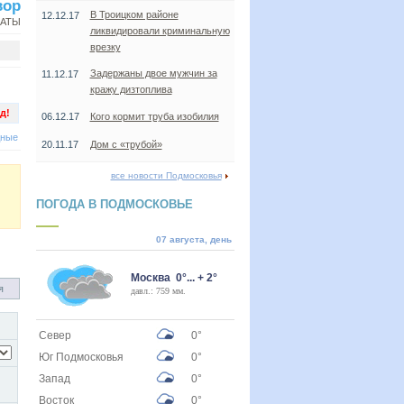
вор
В Троицком районе
12.12.17
НАТЫ
ликвидировали криминальную
врезку
Задержаны двое мужчин за
11.12.17
кражу дизтоплива
д!
06.12.17
Кого кормит труба изобилия
дные
20.11.17
Дом с «трубой»
все новости Подмосковья
ПОГОДА В ПОДМОСКОВЬЕ
07 августа, день
Москва 0°... + 2°
я
давл.: 759 мм.
Север
0°
Юг Подмосковья
0°
Запад
0°
Восток
0°