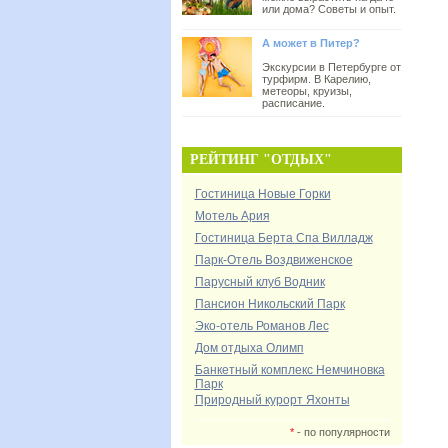
или дома? Советы и опыт.
А может в Питер?
Экскурсии в Петербурге от
турфирм. В Карелию,
метеоры, круизы,
расписание.
РЕЙТИНГ "ОТДЫХ"
Гостиница Новые Горки
Мотель Ария
Гостиница Берта Спа Вилладж
Парк-Отель Воздвиженское
Парусный клуб Водник
Пансион Никольский Парк
Эко-отель Романов Лес
Дом отдыха Олимп
Банкетный комплекс Немчиновка
Парк
Природный курорт Яхонты
*
- по популярности