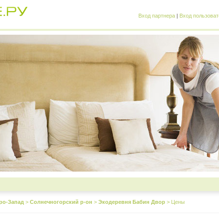
Вход партнера
|
Вход пользоват
ро-Запад
>
Солнечногорский р-он
>
Экодеревня Бабин Двор
>
Цены