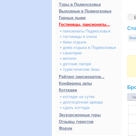
Туры в Подмосковье
Выходные в Подмосковье
Горные лыжи
Гостиницы, пансионаты...
Сто
• пансионаты Подмосковья
• гостиницы и отели
Янв
• базы отдыха
• дома отдыха в Подмосковье
• санатории
• мотели
• детские лагеря
• туристические базы
Рейтинг пансионатов...
Конференц залы
Бр
Коттеджи
• коттедж на сутки
За
• долгосрочная аренда
• сдать коттедж
Экскурсионные туры
Отзывы туристов
Форум