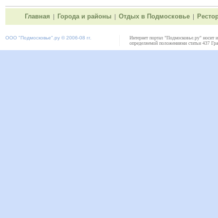
Главная
Города и районы
Отдых в Подмосковье
Ресто
|
|
|
ООО "
Подмосковье"
.ру © 2006-08 гг.
Интернет портал "Подмосковье.ру" носит 
определяемой положениями статьи 437 Гра