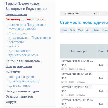
Туры в Подмосковье
Выходные в Подмосковье
Описание
Фото
Горные лыжи
Гостиницы, пансионаты...
Стоимость новогоднего
• пансионаты Подмосковья
• гостиницы и отели
Янв
Фев
Мар
Апр
Май
Ию
• базы отдыха
• дома отдыха в Подмосковье
• санатории
• мотели
• детские лагеря
Тип номера
Пит.
1
• туристические базы
Рейтинг пансионатов...
Коттедж "Вересень" до 15
чел.
RO
Конференц залы
31.12 - 03.01.16, 3 ноч.
Коттеджи
Коттедж "Цветень" до 15
• коттедж на сутки
чел.
RO
• долгосрочная аренда
31.12 - 03.01.16, 3 ноч.
• сдать коттедж
Коттедж "Травень" до 15
Экскурсионные туры
чел.
RO
31.12 - 03.01.16, 3 ноч.
Отзывы туристов
Коттедж "Березень" до 15
Форум
чел.
RO