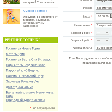
Гостиница:
Экодеревн
или дома? Советы и опыт.
Номер:
А может в Питер?
Заезд
*
:
Экскурсии в Петербурге от
турфирм. В Карелию,
метеоры, круизы,
Размещение:
*
:
расписание.
Возраст 1 реб.:
*
:
(!
РЕЙТИНГ "ОТДЫХ"
Возраст 2 реб.:
*
:
Форма оплаты:
Гостиница Новые Горки
Мотель Ария
Если Вы затрудняетесь с выборо
Гостиница Берта Спа Вилладж
предложим различные 
Парк-Отель Воздвиженское
Парусный клуб Водник
Пансион Никольский Парк
Эко-отель Романов Лес
Дом отдыха Олимп
Банкетный комплекс Немчиновка
Парк
Природный курорт Яхонты
*
- по популярности