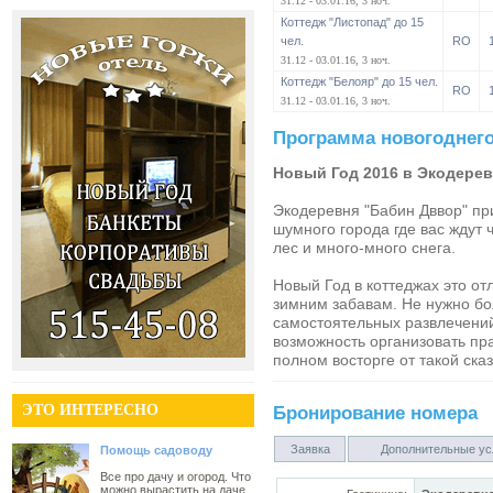
31.12 - 03.01.16, 3 ноч.
Коттедж "Листопад" до 15
чел.
RO
31.12 - 03.01.16, 3 ноч.
Коттедж "Белояр" до 15 чел.
RO
31.12 - 03.01.16, 3 ноч.
Программа новогоднего
Новый Год 2016 в Экодере
Экодеревня "Бабин Дввор" пр
шумного города где вас ждут 
лес и много-много снега.
Новый Год в коттеджах это от
зимним забавам. Не нужно боя
самостоятельных развлечений 
возможность организовать пр
полном восторге от такой ска
ЭТО ИНТЕРЕСНО
Бронирование номера
Заявка
Дополнительные ус
Помощь садоводу
Все про дачу и огород. Что
можно вырастить на даче