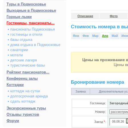
Туры в Подмосковье
Выходные в Подмосковье
Описание
Фото
Горные лыжи
Гостиницы, пансионаты...
Стоимость номера в вы
• пансионаты Подмосковья
• гостиницы и отели
Янв
Фев
Мар
Апр
Май
Ию
• базы отдыха
• дома отдыха в Подмосковье
• санатории
• мотели
Цены на проживание в
• детские лагеря
Цены в
• туристические базы
Рейтинг пансионатов...
Конференц залы
Бронирование номера
Коттеджи
• коттедж на сутки
Заявка
Дополнительные ус
• долгосрочная аренда
• сдать коттедж
Гостиница:
Загородный
Экскурсионные туры
Номер:
Отзывы туристов
Форум
Заезд
*
: