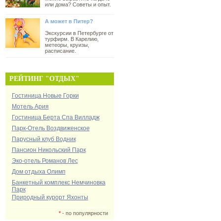
или дома? Советы и опыт.
А может в Питер?
Экскурсии в Петербурге от
турфирм. В Карелию,
метеоры, круизы,
расписание.
РЕЙТИНГ "ОТДЫХ"
Гостиница Новые Горки
Мотель Ария
Гостиница Берта Спа Вилладж
Парк-Отель Воздвиженское
Парусный клуб Водник
Пансион Никольский Парк
Эко-отель Романов Лес
Дом отдыха Олимп
Банкетный комплекс Немчиновка
Парк
Природный курорт Яхонты
*
- по популярности