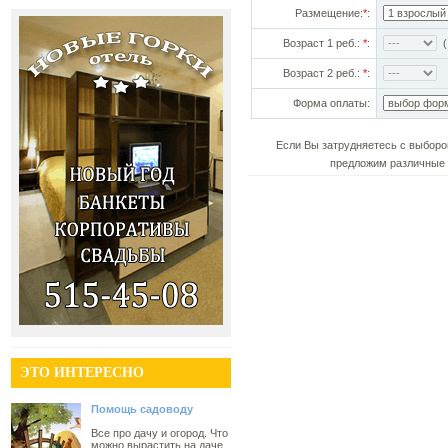
Размещение:
*
:
Возраст 1 реб.:
*
:
(!
Возраст 2 реб.:
*
:
Форма оплаты:
Если Вы затрудняетесь с выборо
предложим различные 
ЭТО ИНТЕРЕСНО
Помощь садоводу
Все про дачу и огород. Что
можно вырастить на даче