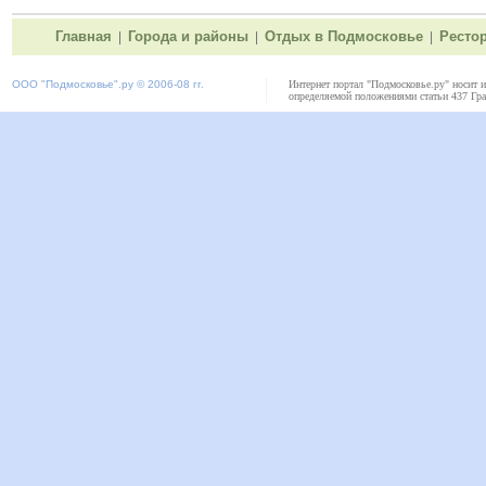
Главная
Города и районы
Отдых в Подмосковье
Ресто
|
|
|
ООО "
Подмосковье"
.ру © 2006-08 гг.
Интернет портал "Подмосковье.ру" носит 
определяемой положениями статьи 437 Гра