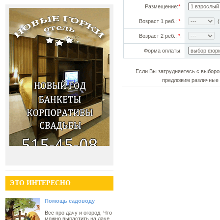
Размещение:
*
:
Возраст 1 реб.:
*
:
(!
Возраст 2 реб.:
*
:
Форма оплаты:
Если Вы затрудняетесь с выборо
предложим различные 
ЭТО ИНТЕРЕСНО
Помощь садоводу
Все про дачу и огород. Что
можно вырастить на даче