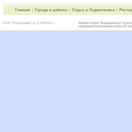
Главная
Города и районы
Отдых в Подмосковье
Ресто
|
|
|
ООО "
Подмосковье"
.ру © 2006-08 гг.
Интернет портал "Подмосковье.ру" носит 
определяемой положениями статьи 437 Гра