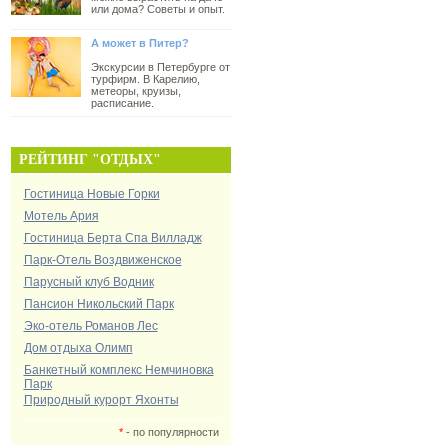
или дома? Советы и опыт.
А может в Питер?
Экскурсии в Петербурге от
турфирм. В Карелию,
метеоры, круизы,
расписание.
РЕЙТИНГ "ОТДЫХ"
Гостиница Новые Горки
Мотель Ария
Гостиница Берта Спа Вилладж
Парк-Отель Воздвиженское
Парусный клуб Водник
Пансион Никольский Парк
Эко-отель Романов Лес
Дом отдыха Олимп
Банкетный комплекс Немчиновка
Парк
Природный курорт Яхонты
*
- по популярности