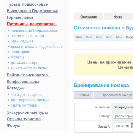
Туры в Подмосковье
Выходные в Подмосковье
Описание
Фото
Горные лыжи
Гостиницы, пансионаты...
Стоимость номера в буд
• пансионаты Подмосковья
• гостиницы и отели
Янв
Фев
Мар
Апр
Май
Ию
• базы отдыха
• дома отдыха в Подмосковье
• санатории
• мотели
Цены на проживание 
• детские лагеря
Цены в
• туристические базы
Рейтинг пансионатов...
Конференц залы
Бронирование номера
Коттеджи
• коттедж на сутки
Заявка
Дополнительные ус
• долгосрочная аренда
• сдать коттедж
Гостиница:
Загородный
Экскурсионные туры
Номер:
Отзывы туристов
Форум
Заезд
*
: