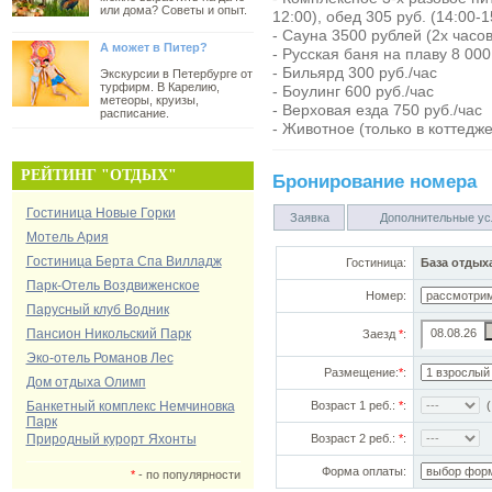
или дома? Советы и опыт.
12:00), обед 305 руб. (14:00-1
- Сауна 3500 рублей (2х часо
А может в Питер?
- Русская баня на плаву 8 000
- Бильярд 300 руб./час
Экскурсии в Петербурге от
турфирм. В Карелию,
- Боулинг 600 руб./час
метеоры, круизы,
- Верховая езда 750 руб./час
расписание.
- Животное (только в коттедже
РЕЙТИНГ "ОТДЫХ"
Бронирование номера
Гостиница Новые Горки
Заявка
Дополнительные ус
Мотель Ария
Гостиница Берта Спа Вилладж
Гостиница:
База отдых
Парк-Отель Воздвиженское
Номер:
Парусный клуб Водник
Пансион Никольский Парк
Заезд
*
:
Эко-отель Романов Лес
Размещение:
*
:
Дом отдыха Олимп
Банкетный комплекс Немчиновка
Возраст 1 реб.:
*
:
(!
Парк
Природный курорт Яхонты
Возраст 2 реб.:
*
:
Форма оплаты:
*
- по популярности