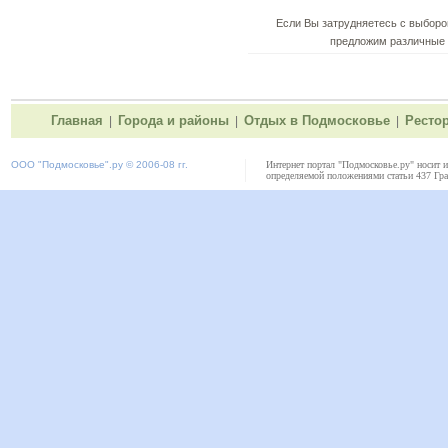
Если Вы затрудняетесь с выборо
предложим различные 
Главная
Города и районы
Отдых в Подмосковье
Ресто
|
|
|
ООО "
Подмосковье"
.ру © 2006-08 гг.
Интернет портал "Подмосковье.ру" носит 
определяемой положениями статьи 437 Гра