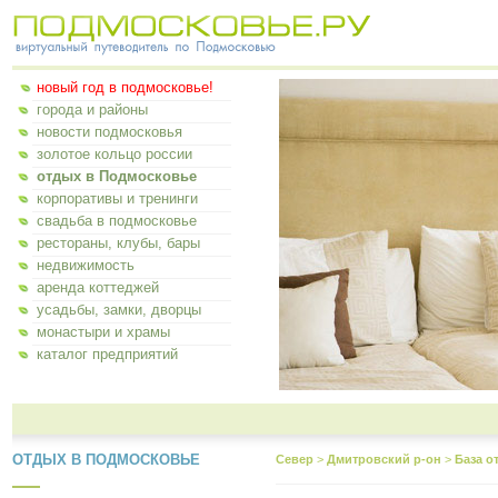
новый год в подмосковье!
города и районы
новости подмосковья
золотое кольцо россии
отдых в Подмосковье
корпоративы и тренинги
свадьба в подмосковье
рестораны, клубы, бары
недвижимость
аренда коттеджей
усадьбы, замки, дворцы
монастыри и храмы
каталог предприятий
ОТДЫХ В ПОДМОСКОВЬЕ
Север
>
Дмитровский р-он
>
База о