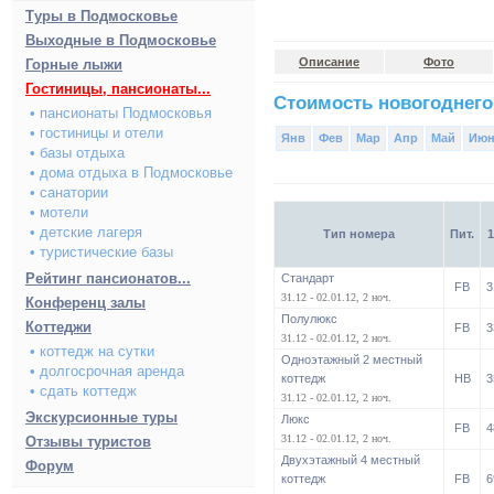
Туры в Подмосковье
Выходные в Подмосковье
Описание
Фото
Горные лыжи
Гостиницы, пансионаты...
Стоимость новогоднего
• пансионаты Подмосковья
• гостиницы и отели
Янв
Фев
Мар
Апр
Май
Ию
• базы отдыха
• дома отдыха в Подмосковье
• санатории
• мотели
• детские лагеря
Тип номера
Пит.
1
• туристические базы
Рейтинг пансионатов...
Стандарт
FB
3
31.12 - 02.01.12, 2 ноч.
Конференц залы
Полулюкс
Коттеджи
FB
3
31.12 - 02.01.12, 2 ноч.
• коттедж на сутки
Одноэтажный 2 местный
• долгосрочная аренда
коттедж
HB
3
• сдать коттедж
31.12 - 02.01.12, 2 ноч.
Экскурсионные туры
Люкс
FB
4
31.12 - 02.01.12, 2 ноч.
Отзывы туристов
Двухэтажный 4 местный
Форум
коттедж
FB
6