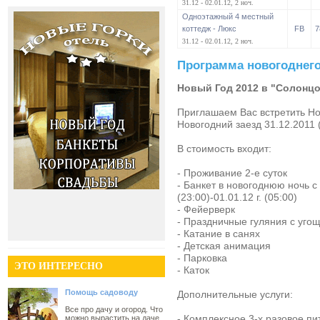
31.12 - 02.01.12, 2 ноч.
Одноэтажный 4 местный
коттедж - Люкс
FB
7
31.12 - 02.01.12, 2 ноч.
Программа новогоднего
Новый Год 2012 в "Солонцо
Приглашаем Вас встретить Но
Новогодний заезд 31.12.2011 (
В стоимость входит:
- Проживание 2-е суток
- Банкет в новогоднюю ночь с
(23:00)-01.01.12 г. (05:00)
- Фейерверк
- Праздничные гуляния с угощ
- Катание в санях
- Детская анимация
- Парковка
ЭТО ИНТЕРЕСНО
- Каток
Помощь садоводу
Дополнительные услуги:
Все про дачу и огород. Что
- Комплексное 3-х разовое пит
можно вырастить на даче