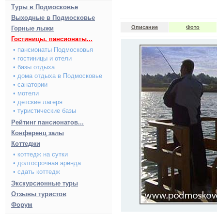
Туры в Подмосковье
Выходные в Подмосковье
Описание
Фото
Горные лыжи
Гостиницы, пансионаты...
• пансионаты Подмосковья
• гостиницы и отели
• базы отдыха
• дома отдыха в Подмосковье
• санатории
• мотели
• детские лагеря
• туристические базы
Рейтинг пансионатов...
Конференц залы
Коттеджи
• коттедж на сутки
• долгосрочная аренда
• сдать коттедж
Экскурсионные туры
Отзывы туристов
Форум