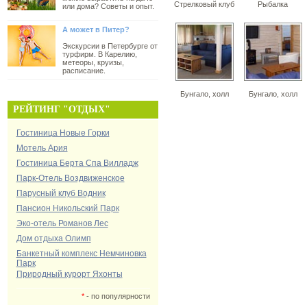
Стрелковый клуб
Рыбалка
или дома? Советы и опыт.
А может в Питер?
Экскурсии в Петербурге от
турфирм. В Карелию,
метеоры, круизы,
расписание.
Бунгало, холл
Бунгало, холл
РЕЙТИНГ "ОТДЫХ"
Гостиница Новые Горки
Мотель Ария
Гостиница Берта Спа Вилладж
Парк-Отель Воздвиженское
Парусный клуб Водник
Пансион Никольский Парк
Эко-отель Романов Лес
Дом отдыха Олимп
Банкетный комплекс Немчиновка
Парк
Природный курорт Яхонты
*
- по популярности