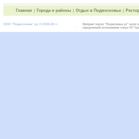
Главная
Города и районы
Отдых в Подмосковье
Ресто
|
|
|
ООО "
Подмосковье"
.ру © 2006-08 гг.
Интернет портал "Подмосковье.ру" носит 
определяемой положениями статьи 437 Гра