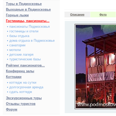
Туры в Подмосковье
Выходные в Подмосковье
Описание
Фото
Горные лыжи
Гостиницы, пансионаты...
• пансионаты Подмосковья
• гостиницы и отели
• базы отдыха
• дома отдыха в Подмосковье
• санатории
• мотели
• детские лагеря
• туристические базы
Рейтинг пансионатов...
Конференц залы
Коттеджи
• коттедж на сутки
• долгосрочная аренда
• сдать коттедж
Экскурсионные туры
Отзывы туристов
Форум