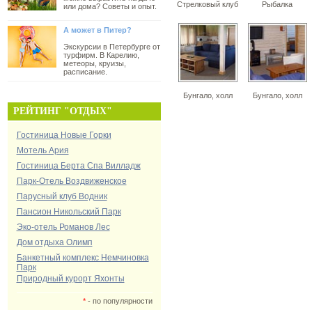
Стрелковый клуб
Рыбалка
или дома? Советы и опыт.
А может в Питер?
Экскурсии в Петербурге от
турфирм. В Карелию,
метеоры, круизы,
расписание.
Бунгало, холл
Бунгало, холл
РЕЙТИНГ "ОТДЫХ"
Гостиница Новые Горки
Мотель Ария
Гостиница Берта Спа Вилладж
Парк-Отель Воздвиженское
Парусный клуб Водник
Пансион Никольский Парк
Эко-отель Романов Лес
Дом отдыха Олимп
Банкетный комплекс Немчиновка
Парк
Природный курорт Яхонты
*
- по популярности