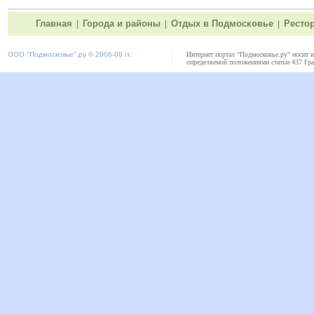
Главная
Города и районы
Отдых в Подмосковье
Ресто
|
|
|
ООО "
Подмосковье"
.ру © 2006-08 гг.
Интернет портал "Подмосковье.ру" носит 
определяемой положениями статьи 437 Гра