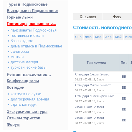
Туры в Подмосковье
Выходные в Подмосковье
Описание
Фото
Горные лыжи
Гостиницы, пансионаты...
Стоимость новогоднего
• пансионаты Подмосковья
• гостиницы и отели
Янв
Фев
Мар
Апр
Май
Ию
• базы отдыха
• дома отдыха в Подмосковье
• санатории
• мотели
• детские лагеря
Тип номера
Пит.
• туристические базы
Рейтинг пансионатов...
Стандарт 1-ком. 2-мест.
BB
31.12 - 02.01.13, 2 ноч.
Конференц залы
Стандарт 2-ком. 2-мест.
Коттеджи
BB
31.12 - 02.01.13, 2 ноч.
• коттедж на сутки
Стандарт "Расширенный"
BB
• долгосрочная аренда
31.12 - 02.01.13, 2 ноч.
• сдать коттедж
Люкс 1-ком. 2-мест.
BB
Экскурсионные туры
31.12 - 02.01.13, 2 ноч.
Отзывы туристов
Люкс 2-ком. 2-мест.
BB
31.12 - 02.01.13, 2 ноч.
Форум