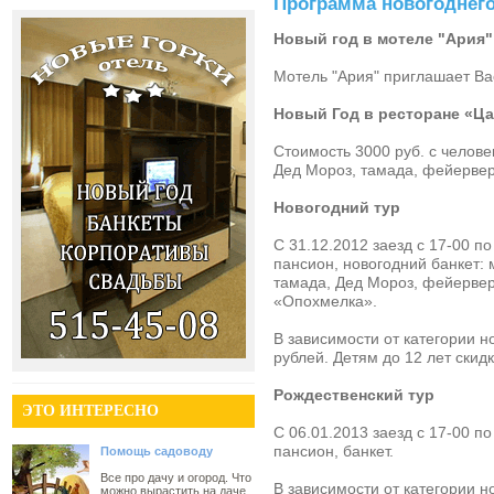
Программа новогоднего
Новый год в мотеле "Ария"
Мотель "Ария" приглашает Вас
Новый Год в ресторане «Ца
Стоимость 3000 руб. с челове
Дед Мороз, тамада, фейерверк
Новогодний тур
С 31.12.2012 заезд с 17-00 п
пансион, новогодний банкет:
тамада, Дед Мороз, фейервер
«Опохмелка».
В зависимости от категории н
рублей. Детям до 12 лет скид
Рождественский тур
ЭТО ИНТЕРЕСНО
С 06.01.2013 заезд с 17-00 п
пансион, банкет.
Помощь садоводу
Все про дачу и огород. Что
В зависимости от категории н
можно вырастить на даче