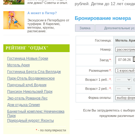
или дома? Советы и опыт.
рублей. Детям до 12 лет скид
А может в Питер?
Бронирование номера
Экскурсии в Петербурге от
турфирм. В Карелию,
метеоры, круизы,
Заявка
Дополнительные ус
расписание.
Гостиница:
Мотель Ар
РЕЙТИНГ "ОТДЫХ"
Номер:
Гостиница Новые Горки
Заезд
*
:
Мотель Ария
Размещение:
*
:
Гостиница Берта Спа Вилладж
Парк-Отель Воздвиженское
Возраст 1 реб.:
*
:
(!
Парусный клуб Водник
Возраст 2 реб.:
*
:
Пансион Никольский Парк
Форма оплаты:
Эко-отель Романов Лес
Дом отдыха Олимп
Если Вы затрудняетесь с выборо
Банкетный комплекс Немчиновка
Парк
предложим различные 
Природный курорт Яхонты
*
- по популярности