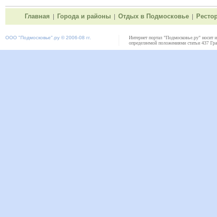
Главная
Города и районы
Отдых в Подмосковье
Ресто
|
|
|
ООО "
Подмосковье"
.ру © 2006-08 гг.
Интернет портал "Подмосковье.ру" носит 
определяемой положениями статьи 437 Гра