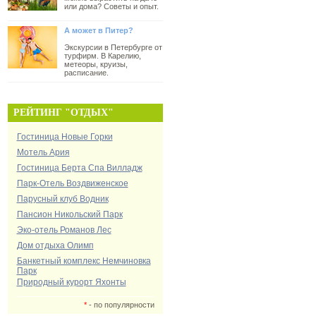
или дома? Советы и опыт.
А может в Питер?
Экскурсии в Петербурге от
турфирм. В Карелию,
метеоры, круизы,
расписание.
РЕЙТИНГ "ОТДЫХ"
Гостиница Новые Горки
Мотель Ария
Гостиница Берта Спа Вилладж
Парк-Отель Воздвиженское
Парусный клуб Водник
Пансион Никольский Парк
Эко-отель Романов Лес
Дом отдыха Олимп
Банкетный комплекс Немчиновка
Парк
Природный курорт Яхонты
*
- по популярности