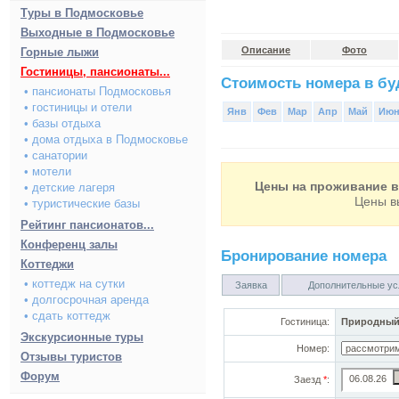
Туры в Подмосковье
Выходные в Подмосковье
Описание
Фото
Горные лыжи
Гостиницы, пансионаты...
Стоимость номера в буд
• пансионаты Подмосковья
• гостиницы и отели
Янв
Фев
Мар
Апр
Май
Ию
• базы отдыха
• дома отдыха в Подмосковье
• санатории
• мотели
Цены на проживание в 
• детские лагеря
Цены в
• туристические базы
Рейтинг пансионатов...
Конференц залы
Бронирование номера
Коттеджи
• коттедж на сутки
Заявка
Дополнительные ус
• долгосрочная аренда
• сдать коттедж
Гостиница:
Природный
Экскурсионные туры
Номер:
Отзывы туристов
Форум
Заезд
*
: