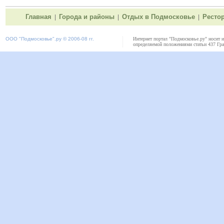
Главная
Города и районы
Отдых в Подмосковье
Ресто
|
|
|
ООО "
Подмосковье"
.ру © 2006-08 гг.
Интернет портал "Подмосковье.ру" носит 
определяемой положениями статьи 437 Гра