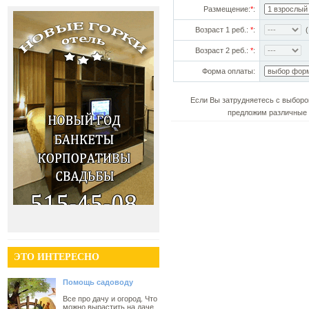
Размещение:
*
:
Возраст 1 реб.:
*
:
(!
Возраст 2 реб.:
*
:
Форма оплаты:
Если Вы затрудняетесь с выборо
предложим различные 
ЭТО ИНТЕРЕСНО
Помощь садоводу
Все про дачу и огород. Что
можно вырастить на даче