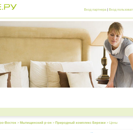
Вход партнера
|
Вход пользоват
ро-Восток
>
Мытищинский р-он
>
Природный комплекс Березки
>
Цены