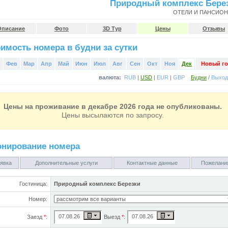
Природный комплекс Бере
ОТЕЛИ И ПАНСИО
Описание
Фото
3D Тур
Цены
Отзывы
имость номера в будни за сутки
Фев
Мар
Апр
Май
Июн
Июл
Авг
Сен
Окт
Ноя
Дек
Новый го
валюта:
RUB
|
USD
|
EUR
|
GBP
Будни
/
Выхо
Цены на проживание в декабре 2026 года не опубликованы.
Цены высылаются по запросу.
онирование номера
явка
Дополнительные услуги
Контактные данные
Пожелани
Гостиница:
Природный комплекс Березки
Номер:
Заезд
*
:
Выезд
*
: