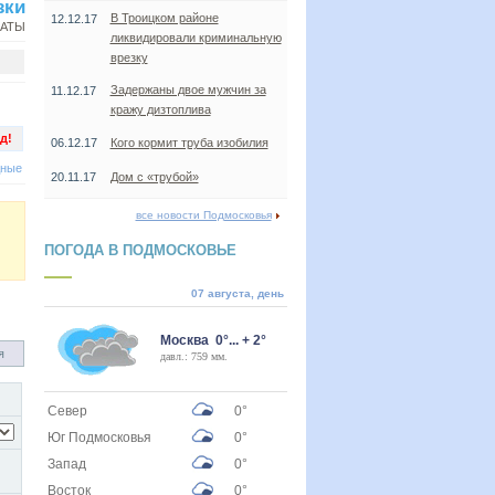
зки
В Троицком районе
12.12.17
НАТЫ
ликвидировали криминальную
врезку
Задержаны двое мужчин за
11.12.17
кражу дизтоплива
д!
06.12.17
Кого кормит труба изобилия
дные
20.11.17
Дом с «трубой»
все новости Подмосковья
ПОГОДА В ПОДМОСКОВЬЕ
07 августа, день
Москва 0°... + 2°
я
давл.: 759 мм.
Север
0°
Юг Подмосковья
0°
Запад
0°
Восток
0°