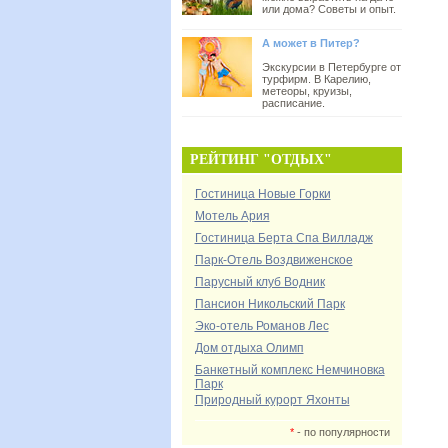
или дома? Советы и опыт.
А может в Питер?
Экскурсии в Петербурге от
турфирм. В Карелию,
метеоры, круизы,
расписание.
РЕЙТИНГ "ОТДЫХ"
Гостиница Новые Горки
Мотель Ария
Гостиница Берта Спа Вилладж
Парк-Отель Воздвиженское
Парусный клуб Водник
Пансион Никольский Парк
Эко-отель Романов Лес
Дом отдыха Олимп
Банкетный комплекс Немчиновка
Парк
Природный курорт Яхонты
*
- по популярности