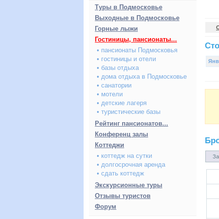
Туры в Подмосковье
Выходные в Подмосковье
Горные лыжи
Гостиницы, пансионаты...
Сто
• пансионаты Подмосковья
• гостиницы и отели
Янв
• базы отдыха
• дома отдыха в Подмосковье
• санатории
• мотели
• детские лагеря
• туристические базы
Рейтинг пансионатов...
Конференц залы
Бр
Коттеджи
• коттедж на сутки
За
• долгосрочная аренда
• сдать коттедж
Экскурсионные туры
Отзывы туристов
Форум