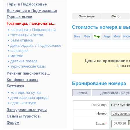
Туры в Подмосковье
Выходные в Подмосковье
Описание
Фото
Горные лыжи
Гостиницы, пансионаты...
Стоимость номера в вы
• пансионаты Подмосковья
• гостиницы и отели
Янв
Фев
Мар
Апр
Май
Ию
• базы отдыха
• дома отдыха в Подмосковье
• санатории
• мотели
Цены на проживание в
• детские лагеря
Цены в
• туристические базы
Рейтинг пансионатов...
Конференц залы
Бронирование номера
Коттеджи
• коттедж на сутки
Заявка
Дополнительные ус
• долгосрочная аренда
• сдать коттедж
Гостиница:
Яхт Клуб 4
Экскурсионные туры
Номер:
Отзывы туристов
Форум
Заезд
*
: