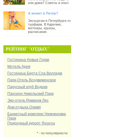
или дома? Советы и опыт.
А может в Питер?
Экскурсии в Петербурге от
турфирм. В Карелию,
метеоры, круизы,
расписание.
РЕЙТИНГ "ОТДЫХ"
Гостиница Новые Горки
Мотель Ария
Гостиница Берта Спа Вилладж
Парк-Отель Воздвиженское
Парусный клуб Водник
Пансион Никольский Парк
Эко-отель Романов Лес
Дом отдыха Олимп
Банкетный комплекс Немчиновка
Парк
Природный курорт Яхонты
*
- по популярности