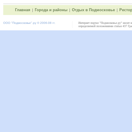
Главная
Города и районы
Отдых в Подмосковье
Ресто
|
|
|
ООО "
Подмосковье"
.ру © 2006-08 гг.
Интернет портал "Подмосковье.ру" носит 
определяемой положениями статьи 437 Гра