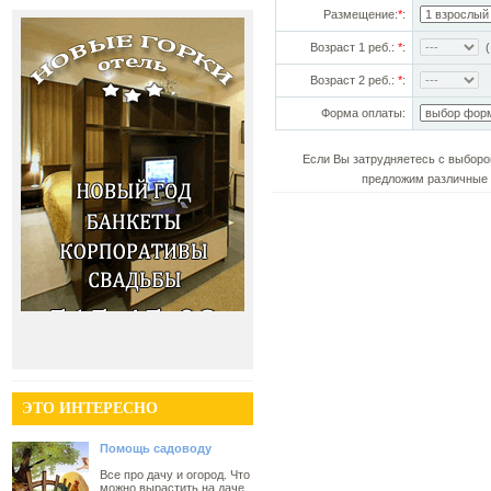
Размещение:
*
:
Возраст 1 реб.:
*
:
(!
Возраст 2 реб.:
*
:
Форма оплаты:
Если Вы затрудняетесь с выборо
предложим различные 
ЭТО ИНТЕРЕСНО
Помощь садоводу
Все про дачу и огород. Что
можно вырастить на даче