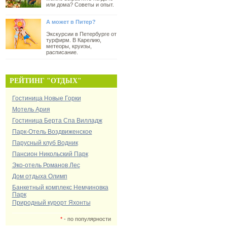
или дома? Советы и опыт.
А может в Питер?
Экскурсии в Петербурге от
турфирм. В Карелию,
метеоры, круизы,
расписание.
РЕЙТИНГ "ОТДЫХ"
Гостиница Новые Горки
Мотель Ария
Гостиница Берта Спа Вилладж
Парк-Отель Воздвиженское
Парусный клуб Водник
Пансион Никольский Парк
Эко-отель Романов Лес
Дом отдыха Олимп
Банкетный комплекс Немчиновка
Парк
Природный курорт Яхонты
*
- по популярности