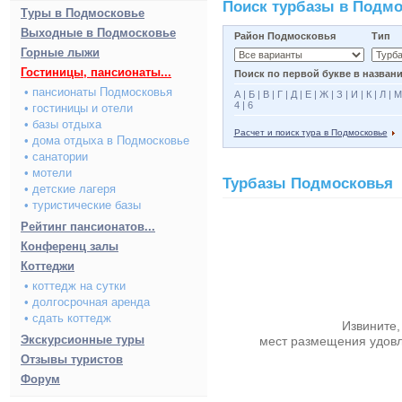
Поиск турбазы в Подм
Туры в Подмосковье
Выходные в Подмосковье
Район Подмосковья
Тип
Горные лыжи
Гостиницы, пансионаты...
Поиск по первой букве в названи
• пансионаты Подмосковья
А
|
Б
|
В
|
Г
|
Д
|
Е
|
Ж
|
З
|
И
|
К
|
Л
|
М
4
|
6
• гостиницы и отели
• базы отдыха
Расчет и поиск тура в Подмосковье
• дома отдыха в Подмосковье
• санатории
• мотели
Турбазы Подмосковья
• детские лагеря
• туристические базы
Рейтинг пансионатов...
Конференц залы
Коттеджи
• коттедж на сутки
• долгосрочная аренда
• сдать коттедж
Извините,
Экскурсионные туры
мест размещения удов
Отзывы туристов
Форум