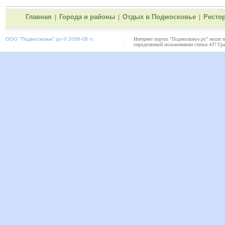
Главная
Города и районы
Отдых в Подмосковье
Ресто
|
|
|
ООО "
Подмосковье"
.ру © 2006-08 гг.
Интернет портал "Подмосковье.ру" носит 
определяемой положениями статьи 437 Гра