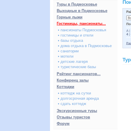
Пои
Туры в Подмосковье
Выходные в Подмосковье
Ра
Горные лыжи
Гостиницы, пансионаты...
По
• пансионаты Подмосковья
А
|
4
|
• гостиницы и отели
• базы отдыха
Рас
• дома отдыха в Подмосковье
• санатории
• мотели
Ту
• детские лагеря
• туристические базы
Рейтинг пансионатов...
Конференц залы
Коттеджи
• коттедж на сутки
• долгосрочная аренда
• сдать коттедж
Экскурсионные туры
Отзывы туристов
Форум