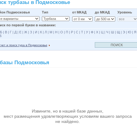
ск турбазы в Подмосковье
йон Подмосковья
Тип
от МКАД
до МКАД
Уровень
иск по первой букве в названии:
Б
|
В
|
Г
|
Д
|
Е
|
Ж
|
З
|
И
|
К
|
Л
|
М
|
Н
|
О
|
П
|
Р
|
С
|
Т
|
У
|
Ф
|
Х
|
Ц
|
Ч
|
Ш
|
Щ
|
Э
|
Ю
|
Я
6
чет и поиск тура в Подмосковье
рбазы Подмосковья
Извините, но в нашей базе данных,
мест размещения удовлетворяющих условиям вашего запроса
не найдено.