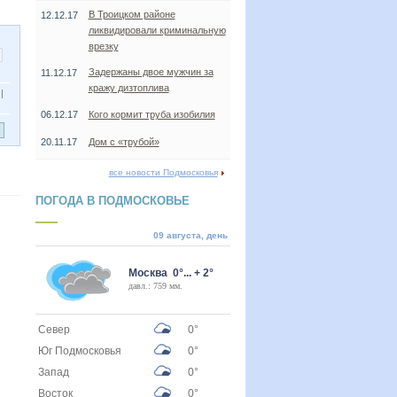
В Троицком районе
12.12.17
ликвидировали криминальную
врезку
Задержаны двое мужчин за
11.12.17
кражу дизтоплива
|
06.12.17
Кого кормит труба изобилия
20.11.17
Дом с «трубой»
все новости Подмосковья
ПОГОДА В ПОДМОСКОВЬЕ
09 августа, день
Москва 0°... + 2°
давл.: 759 мм.
Север
0°
Юг Подмосковья
0°
Запад
0°
Восток
0°