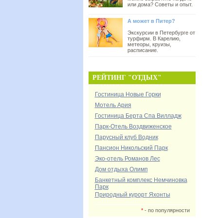
или дома? Советы и опыт.
А может в Питер?
Экскурсии в Петербурге от
турфирм. В Карелию,
метеоры, круизы,
расписание.
РЕЙТИНГ "ОТДЫХ"
Гостиница Новые Горки
Мотель Ария
Гостиница Берта Спа Вилладж
Парк-Отель Воздвиженское
Парусный клуб Водник
Пансион Никольский Парк
Эко-отель Романов Лес
Дом отдыха Олимп
Банкетный комплекс Немчиновка
Парк
Природный курорт Яхонты
*
- по популярности