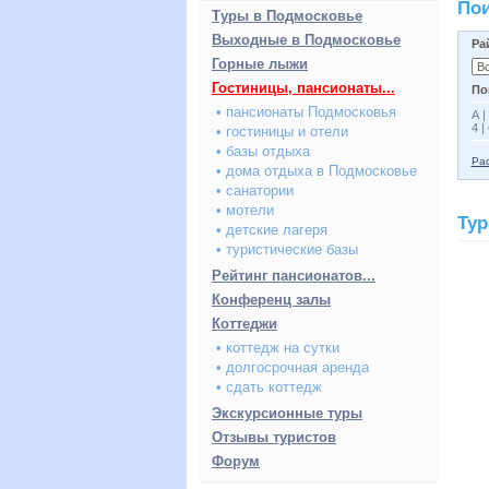
Пои
Туры в Подмосковье
Выходные в Подмосковье
Ра
Горные лыжи
Гостиницы, пансионаты...
По
• пансионаты Подмосковья
А
|
4
|
• гостиницы и отели
• базы отдыха
Рас
• дома отдыха в Подмосковье
• санатории
• мотели
Ту
• детские лагеря
• туристические базы
Рейтинг пансионатов...
Конференц залы
Коттеджи
• коттедж на сутки
• долгосрочная аренда
• сдать коттедж
Экскурсионные туры
Отзывы туристов
Форум