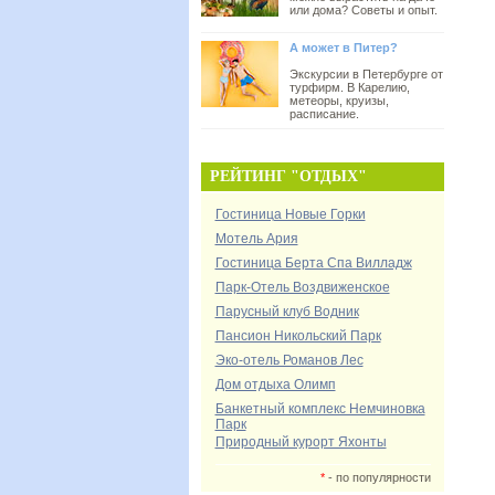
или дома? Советы и опыт.
А может в Питер?
Экскурсии в Петербурге от
турфирм. В Карелию,
метеоры, круизы,
расписание.
РЕЙТИНГ "ОТДЫХ"
Гостиница Новые Горки
Мотель Ария
Гостиница Берта Спа Вилладж
Парк-Отель Воздвиженское
Парусный клуб Водник
Пансион Никольский Парк
Эко-отель Романов Лес
Дом отдыха Олимп
Банкетный комплекс Немчиновка
Парк
Природный курорт Яхонты
*
- по популярности