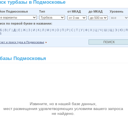
ск турбазы в Подмосковье
йон Подмосковья
Тип
от МКАД
до МКАД
Уровень
иск по первой букве в названии:
Б
|
В
|
Г
|
Д
|
Е
|
Ж
|
З
|
И
|
К
|
Л
|
М
|
Н
|
О
|
П
|
Р
|
С
|
Т
|
У
|
Ф
|
Х
|
Ц
|
Ч
|
Ш
|
Щ
|
Э
|
Ю
|
Я
6
чет и поиск тура в Подмосковье
рбазы Подмосковья
Извините, но в нашей базе данных,
мест размещения удовлетворяющих условиям вашего запроса
не найдено.