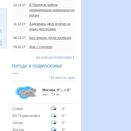
В Троицком районе
12.12.17
ликвидировали криминальную
врезку
Задержаны двое мужчин за
11.12.17
кражу дизтоплива
|
06.12.17
Кого кормит труба изобилия
20.11.17
Дом с «трубой»
все новости Подмосковья
ПОГОДА В ПОДМОСКОВЬЕ
09 августа, день
Москва 0°... + 2°
давл.: 759 мм.
Север
0°
Юг Подмосковья
0°
Запад
0°
Восток
0°