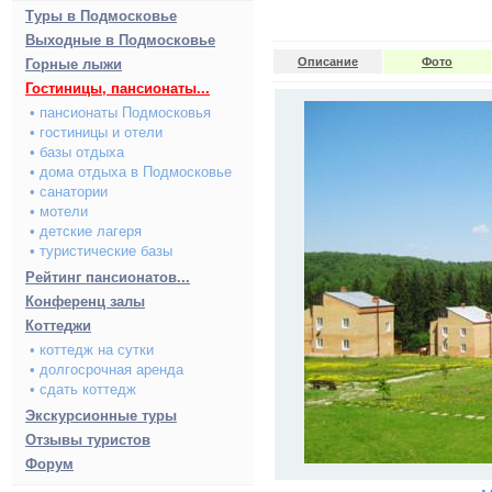
Туры в Подмосковье
Выходные в Подмосковье
Описание
Фото
Горные лыжи
Гостиницы, пансионаты...
• пансионаты Подмосковья
• гостиницы и отели
• базы отдыха
• дома отдыха в Подмосковье
• санатории
• мотели
• детские лагеря
• туристические базы
Рейтинг пансионатов...
Конференц залы
Коттеджи
• коттедж на сутки
• долгосрочная аренда
• сдать коттедж
Экскурсионные туры
Отзывы туристов
Форум