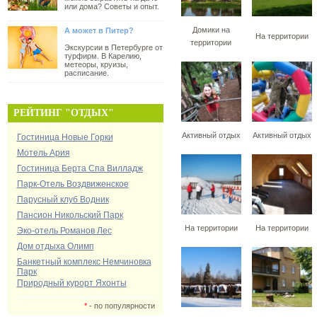
или дома? Советы и опыт.
Домики на
А может в Питер?
На территории
территории
Экскурсии в Петербурге от
турфирм. В Карелию,
метеоры, круизы,
расписание.
РЕЙТИНГ "ОТДЫХ"
Активный отдых
Активный отдых
Гостиница Новые Горки
Мотель Ария
Гостиница Берта Спа Вилладж
Парк-Отель Воздвиженское
Парусный клуб Водник
Пансион Никольский Парк
На территории
На территории
Эко-отель Романов Лес
Дом отдыха Олимп
Банкетный комплекс Немчиновка
Парк
Природный курорт Яхонты
*
- по популярности