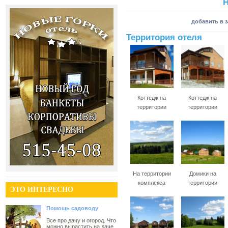
Н
добавить в 
Территория отеля
Коттедж на
Коттедж на
территории
территории
На территории
Домики на
комплекса
территории
ЭТО ИНТЕРЕСНО
Помощь садоводу
Все про дачу и огород. Что
можно вырастить на даче