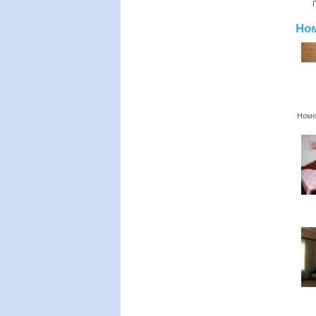
Но
Номе