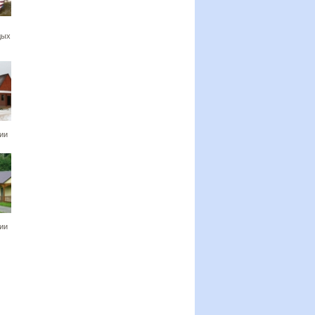
дых
ии
ии