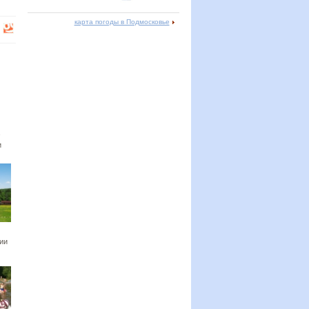
карта погоды в Подмосковье
и
ии