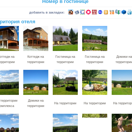
Номер в гостинице
добавить в закладки:
ритория отеля
оттедж на
Коттедж на
Гостиница на
Гостиница на
Домики на
ерритории
территории
территории
территории
территори
 территории
Домики на
На территории
На территории
На территор
омплекса
территории