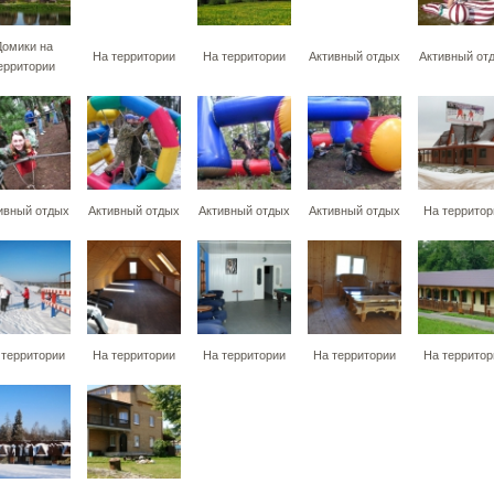
Домики на
На территории
На территории
Активный отдых
Активный от
ерритории
ивный отдых
Активный отдых
Активный отдых
Активный отдых
На территор
 территории
На территории
На территории
На территории
На территор