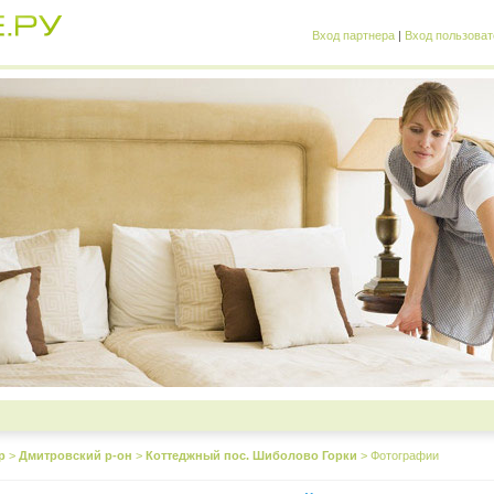
Вход партнера
|
Вход пользоват
р
>
Дмитровский р-он
>
Коттеджный пос. Шиболово Горки
>
Фотографии