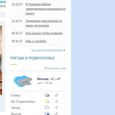
рки
В Троицком районе
12.12.17
НАТЫ
ликвидировали криминальную
врезку
Задержаны двое мужчин за
11.12.17
кражу дизтоплива
06.12.17
Кого кормит труба изобилия
20.11.17
Дом с «трубой»
все новости Подмосковья
ПОГОДА В ПОДМОСКОВЬЕ
06 августа, ночь
Москва -1°...-3°
давл.: 756 мм.
Север
-2°
Юг Подмосковья
-1°
Запад
-1°
Восток
-2°