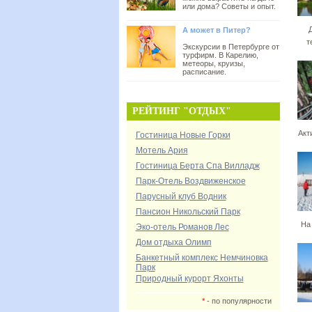
или дома? Советы и опыт.
А может в Питер?
т
Экскурсии в Петербурге от
турфирм. В Карелию,
метеоры, круизы,
расписание.
РЕЙТИНГ "ОТДЫХ"
Акт
Гостиница Новые Горки
Мотель Ария
Гостиница Берта Спа Вилладж
Парк-Отель Воздвиженское
Парусный клуб Водник
Пансион Никольский Парк
На
Эко-отель Романов Лес
Дом отдыха Олимп
Банкетный комплекс Немчиновка
Парк
Природный курорт Яхонты
*
- по популярности