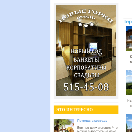
Тер
К
т
На
к
ЭТО ИНТЕРЕСНО
Помощь садоводу
Все про дачу и огород. Что
можно вырастить на даче