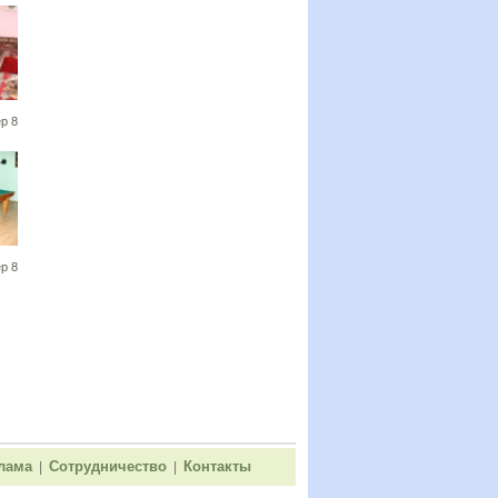
р 8
р 8
лама
Сотрудничество
Контакты
|
|