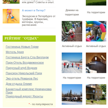
или дома? Советы и опыт.
Домики на
А может в Питер?
На территории
территории
Экскурсии в Петербурге от
турфирм. В Карелию,
метеоры, круизы,
расписание.
РЕЙТИНГ "ОТДЫХ"
Активный отдых
Активный отдых
Гостиница Новые Горки
Мотель Ария
Гостиница Берта Спа Вилладж
Парк-Отель Воздвиженское
Парусный клуб Водник
Пансион Никольский Парк
На территории
На территории
Эко-отель Романов Лес
Дом отдыха Олимп
Банкетный комплекс Немчиновка
Парк
Природный курорт Яхонты
*
- по популярности