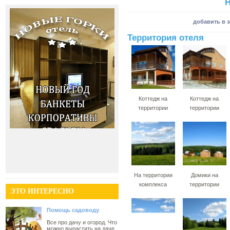
Н
добавить в 
Территория отеля
Коттедж на
Коттедж на
территории
территории
На территории
Домики на
комплекса
территории
ЭТО ИНТЕРЕСНО
Помощь садоводу
Все про дачу и огород. Что
можно вырастить на даче