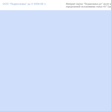
ООО "
Подмосковье"
.ру © 2006-08 гг.
Интернет портал "Подмосковье.ру" носит 
определяемой положениями статьи 437 Гра