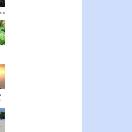
ата
а
и