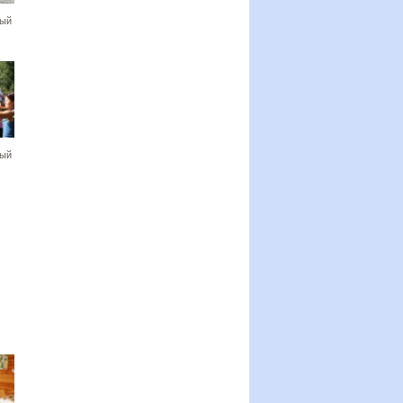
ный
ный