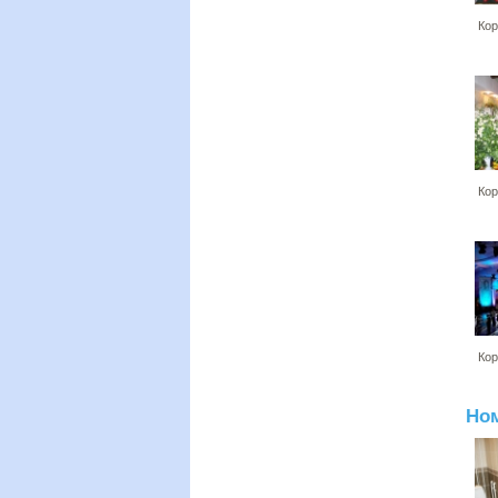
Кор
Кор
Кор
Но