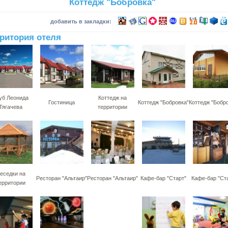
Коттедж "Бобровка"
добавить в закладки:
ритория отеля
уб Леонида
Коттедж на
Гостиница
Коттедж "Бобровка"
Коттедж "Бобр
Тягачева
территории
еседки на
Ресторан "Альтаир"
Ресторан "Альтаир"
Кафе-бар "Старт"
Кафе-бар "Ст
ерритории