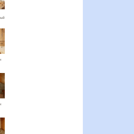
ный
и
и