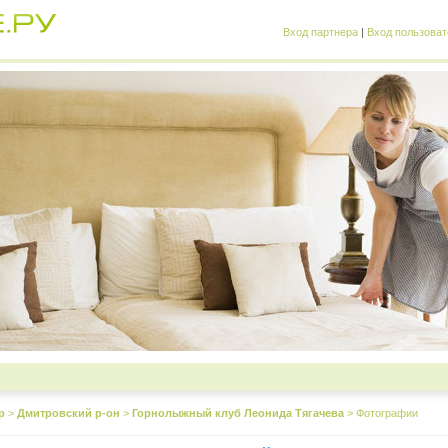
Вход партнера
|
Вход пользоват
р
>
Дмитровский р-он
>
Горнолыжный клуб Леонида Тягачева
>
Фотографии