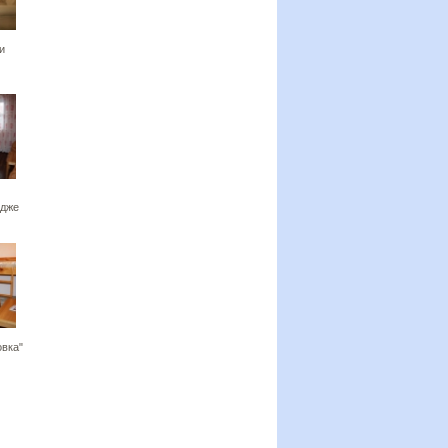
и
едже
овка"