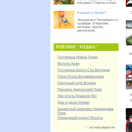
или дома? Советы и опыт.
А может в Питер?
Экскурсии в Петербурге от
турфирм. В Карелию,
метеоры, круизы,
расписание.
РЕЙТИНГ "ОТДЫХ"
Б
Гостиница Новые Горки
Мотель Ария
Гостиница Берта Спа Вилладж
Парк-Отель Воздвиженское
Парусный клуб Водник
Пансион Никольский Парк
К
Эко-отель Романов Лес
т
Дом отдыха Олимп
Банкетный комплекс Немчиновка
Парк
Природный курорт Яхонты
*
- по популярности