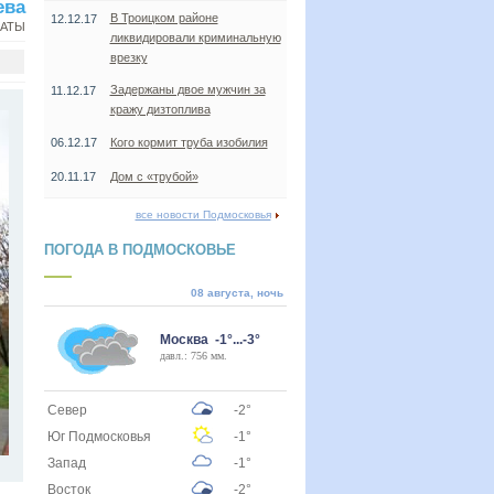
ева
В Троицком районе
12.12.17
НАТЫ
ликвидировали криминальную
врезку
Задержаны двое мужчин за
11.12.17
кражу дизтоплива
06.12.17
Кого кормит труба изобилия
20.11.17
Дом с «трубой»
все новости Подмосковья
ПОГОДА В ПОДМОСКОВЬЕ
08 августа, ночь
Москва -1°...-3°
давл.: 756 мм.
Север
-2°
Юг Подмосковья
-1°
Запад
-1°
Восток
-2°