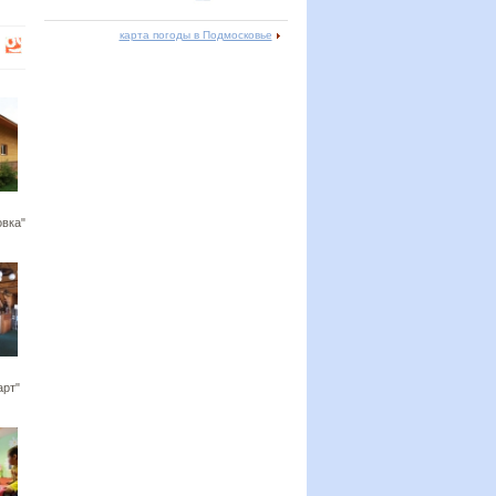
карта погоды в Подмосковье
овка"
арт"