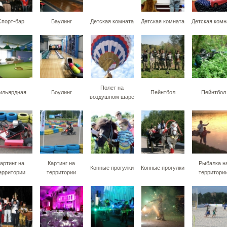
Спорт-бар
Баулинг
Детская комната
Детская комната
Детская комн
Полет на
ильярдная
Боулинг
Пейнтбол
Пейнтбол
воздушном шаре
артинг на
Картинг на
Рыбалка н
Конные прогулки
Конные прогулки
ерритории
территории
территори