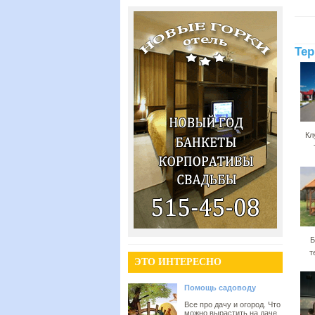
Тер
Кл
Б
т
ЭТО ИНТЕРЕСНО
Помощь садоводу
Все про дачу и огород. Что
можно вырастить на даче