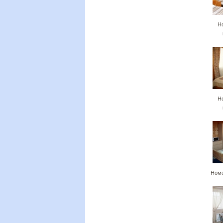
Н
Н
Номе