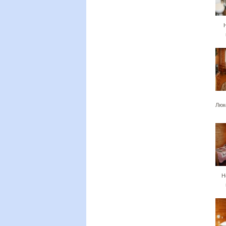
Люк
Н