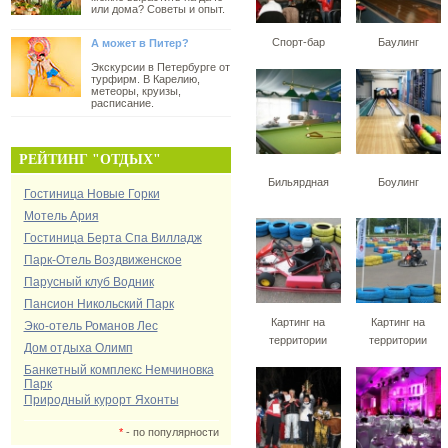
или дома? Советы и опыт.
Спорт-бар
Баулинг
А может в Питер?
Экскурсии в Петербурге от
турфирм. В Карелию,
метеоры, круизы,
расписание.
РЕЙТИНГ "ОТДЫХ"
Бильярдная
Боулинг
Гостиница Новые Горки
Мотель Ария
Гостиница Берта Спа Вилладж
Парк-Отель Воздвиженское
Парусный клуб Водник
Пансион Никольский Парк
Картинг на
Картинг на
Эко-отель Романов Лес
территории
территории
Дом отдыха Олимп
Банкетный комплекс Немчиновка
Парк
Природный курорт Яхонты
*
- по популярности