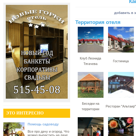
Ка
добавить в 
Территория отеля
Клуб Леонида
Гостиница
Тягачева
Беседки на
Ресторан "Альтаир"
территории
ЭТО ИНТЕРЕСНО
Помощь садоводу
Все про дачу и огород. Что
можно вырастить на даче