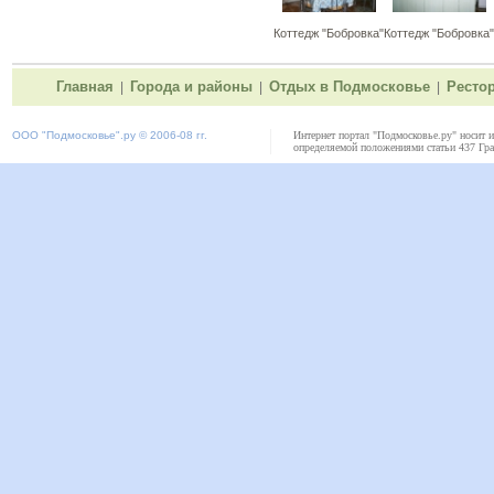
Коттедж "Бобровка"
Коттедж "Бобровка"
Главная
Города и районы
Отдых в Подмосковье
Ресто
|
|
|
ООО "
Подмосковье"
.ру © 2006-08 гг.
Интернет портал "Подмосковье.ру" носит 
определяемой положениями статьи 437 Гра