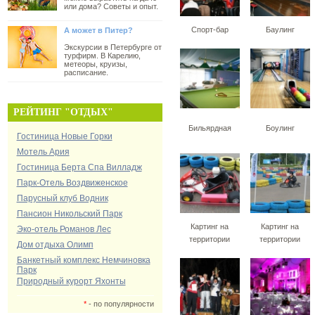
или дома? Советы и опыт.
Спорт-бар
Баулинг
А может в Питер?
Экскурсии в Петербурге от
турфирм. В Карелию,
метеоры, круизы,
расписание.
РЕЙТИНГ "ОТДЫХ"
Бильярдная
Боулинг
Гостиница Новые Горки
Мотель Ария
Гостиница Берта Спа Вилладж
Парк-Отель Воздвиженское
Парусный клуб Водник
Пансион Никольский Парк
Картинг на
Картинг на
Эко-отель Романов Лес
территории
территории
Дом отдыха Олимп
Банкетный комплекс Немчиновка
Парк
Природный курорт Яхонты
*
- по популярности