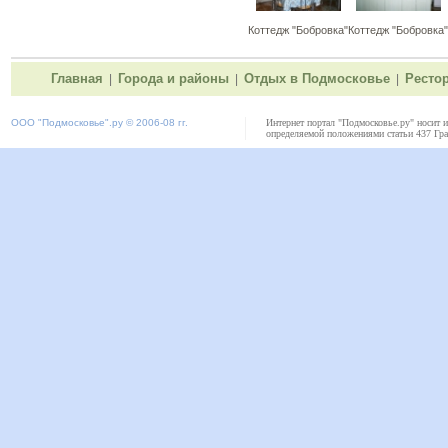
Коттедж "Бобровка"
Коттедж "Бобровка"
Главная
Города и районы
Отдых в Подмосковье
Ресто
|
|
|
ООО "
Подмосковье"
.ру © 2006-08 гг.
Интернет портал "Подмосковье.ру" носит 
определяемой положениями статьи 437 Гра