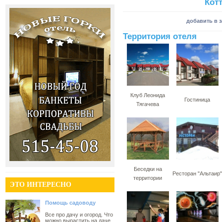
Кот
добавить в 
Территория отеля
Клуб Леонида
Гостиница
Тягачева
Беседки на
Ресторан "Альтаир"
территории
ЭТО ИНТЕРЕСНО
Помощь садоводу
Все про дачу и огород. Что
можно вырастить на даче