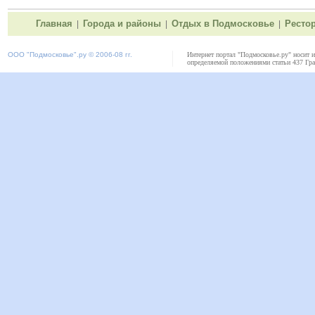
Главная
Города и районы
Отдых в Подмосковье
Ресто
|
|
|
ООО "
Подмосковье"
.ру © 2006-08 гг.
Интернет портал "Подмосковье.ру" носит 
определяемой положениями статьи 437 Гра