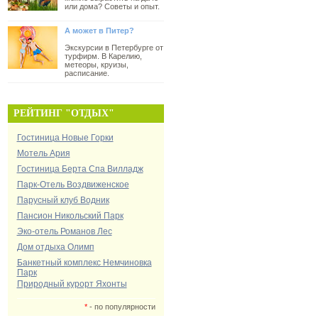
или дома? Советы и опыт.
А может в Питер?
Экскурсии в Петербурге от
турфирм. В Карелию,
метеоры, круизы,
расписание.
РЕЙТИНГ "ОТДЫХ"
Гостиница Новые Горки
Мотель Ария
Гостиница Берта Спа Вилладж
Парк-Отель Воздвиженское
Парусный клуб Водник
Пансион Никольский Парк
Эко-отель Романов Лес
Дом отдыха Олимп
Банкетный комплекс Немчиновка
Парк
Природный курорт Яхонты
*
- по популярности