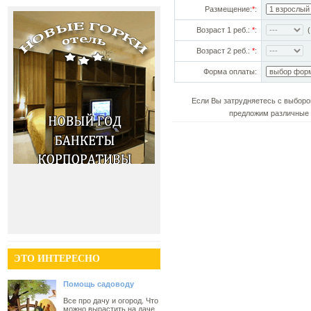
Размещение:
*
:
Возраст 1 реб.:
*
:
(!
Возраст 2 реб.:
*
:
Форма оплаты:
Если Вы затрудняетесь с выборо
предложим различные 
ЭТО ИНТЕРЕСНО
Помощь садоводу
Все про дачу и огород. Что
можно вырастить на даче