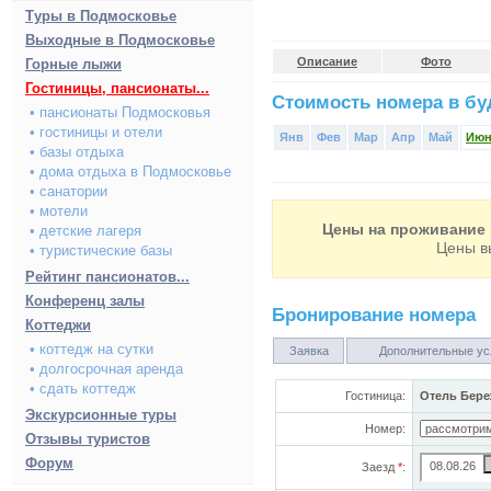
Туры в Подмосковье
Выходные в Подмосковье
Описание
Фото
Горные лыжи
Гостиницы, пансионаты...
Стоимость номера в буд
• пансионаты Подмосковья
• гостиницы и отели
Янв
Фев
Мар
Апр
Май
Ию
• базы отдыха
• дома отдыха в Подмосковье
• санатории
• мотели
Цены на проживание 
• детские лагеря
Цены в
• туристические базы
Рейтинг пансионатов...
Конференц залы
Бронирование номера
Коттеджи
• коттедж на сутки
Заявка
Дополнительные ус
• долгосрочная аренда
• сдать коттедж
Гостиница:
Отель Бере
Экскурсионные туры
Номер:
Отзывы туристов
Форум
Заезд
*
: