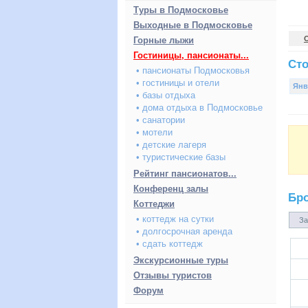
Туры в Подмосковье
Выходные в Подмосковье
Горные лыжи
Гостиницы, пансионаты...
Сто
• пансионаты Подмосковья
• гостиницы и отели
Янв
• базы отдыха
• дома отдыха в Подмосковье
• санатории
• мотели
• детские лагеря
• туристические базы
Рейтинг пансионатов...
Конференц залы
Бр
Коттеджи
• коттедж на сутки
За
• долгосрочная аренда
• сдать коттедж
Экскурсионные туры
Отзывы туристов
Форум