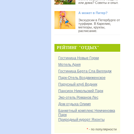
или дома? Советы и опыт.
А может в Питер?
Экскурсии в Петербурге от
турфирм. В Карелию,
метеоры, круизы,
расписание.
РЕЙТИНГ "ОТДЫХ"
Гостиница Новые Горки
Мотель Ария
Гостиница Берта Спа Вилладж
Парк-Отель Воздвиженское
Парусный клуб Водник
Пансион Никольский Парк
Эко-отель Романов Лес
Дом отдыха Олимп
Банкетный комплекс Немчиновка
Парк
Природный курорт Яхонты
*
- по популярности