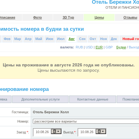
Отель Бережки Х
ОТЕЛИ И ПАНСИО
Описание
Фото
3D Тур
Цены
Отзывы
имость номера в будни за сутки
Фев
Мар
Апр
Май
Июн
Июл
Авг
Сен
Окт
Ноя
Дек
Новый го
валюта:
RUB
|
USD
|
EUR
|
GBP
Будни
/
Выхо
Цены на проживание в августе 2026 года не опубликованы.
Цены высылаются по запросу.
онирование номера
явка
Дополнительные услуги
Контактные данные
Пожелани
Гостиница:
Отель Бережки Холл
Номер:
Заезд
*
:
Выезд
*
: