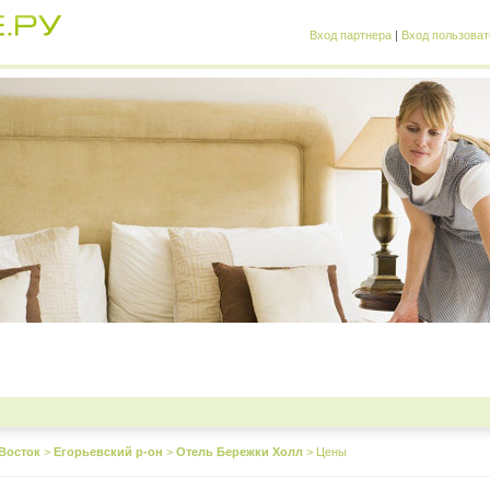
Вход партнера
|
Вход пользоват
Восток
>
Егорьевский р-он
>
Отель Бережки Холл
>
Цены