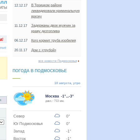
олл
В Троицком районе
12.12.17
НАТЫ
ликвидировали криминальную
врезку
Задержаны двое мужчин за
11.12.17
кражу дизтоплива
д!
06.12.17
Кого кормит труба изобилия
дные
20.11.17
Дом с «трубой»
все новости Подмосковья
ПОГОДА В ПОДМОСКОВЬЕ
10 августа, утро
Москва -1°...-3°
я
давл.: 753 мм.
Север
0°
Юг Подмосковья
0°
Запад
-1°
Восток
-1°